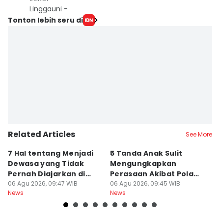
Linggauni -
Tonton lebih seru di
Related Articles
See More
7 Hal tentang Menjadi
5 Tanda Anak Sulit
3
Dewasa yang Tidak
Mengungkapkan
D
Pernah Diajarkan di
Perasaan Akibat Pola
K
Sekolah
06 Agu 2026, 09:47 WIB
Asuh Orangtua
06 Agu 2026, 09:45 WIB
R
05
News
News
Ne