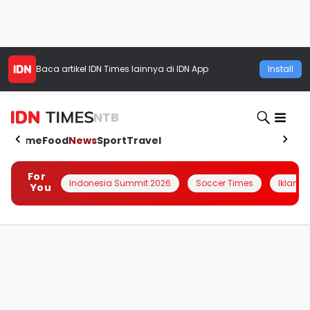
Baca artikel
IDN Times
lainnya di IDN App
Install
NTB
Home
Food
News
Sport
Travel
For
Indonesia Summit 2026
Soccer Times
Iklanin 
You