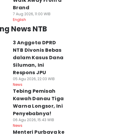
Walk Away From a
Brand
7 Aug 2026, 11:00 WIB
English
ing News NTB
3 Anggota DPRD
NTB Divonis Bebas
dalam Kasus Dana
Siluman, Ini
Respons JPU
05 Agu 2026, 22:03 WIB
News
Tebing Pemisah
Kawah Danau Tiga
Warna Longsor, Ini
Penyebabnya!
06 Agu 2026, 15:43 WIB
News
Menteri Purbaya ke