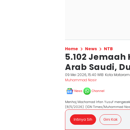
Home
News
NTB
5.102 Jemaah H
Arab Saudi, D
09 Mei 2026, 15:40 WIB
Kota Mataram
Muhammad Nasir
News
Channel
Menhaj Mochamad Irfan Yusuf mengecek 
(8/5/2026). (IDN Times/Muhammad Nas
Intinya Sih
Gini Kak