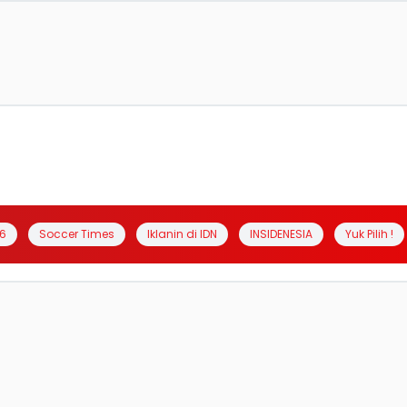
6
Soccer Times
Iklanin di IDN
INSIDENESIA
Yuk Pilih !