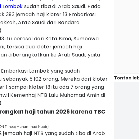
i
Lombok
sudah tiba di Arab Saudi. Pada
 393 jemaah haji kloter 13 Embarkasi
kkah, Arab Saudi dari Bandara
).
 13 itu berasal dari Kota Bima, Sumbawa
i, tersisa dua kloter jemaah haji
n diberangkatkan ke Arab Saudi, yaitu
u Embarkasi Lombok yang sudah
Tonton leb
u sebanyak 5.102 orang. Mereka dari kloter
ter 1 sampai kloter 13 itu ada 7 orang yang
anwil Kemenhaj NTB Lalu Muhamad Amin di
.
rangkat haji tahun 2026 karena TBC
(IDN Times/Muhammad Nasir)
2 jemaah haji NTB yang sudah tiba di Arab