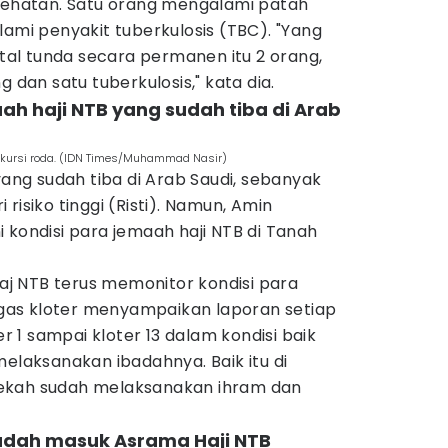
esehatan. Satu orang mengalami patah
lami penyakit tuberkulosis (TBC). "Yang
atal tunda secara permanen itu 2 orang,
g dan satu tuberkulosis," kata dia.
ah haji NTB yang sudah tiba di Arab
 kursi roda. (IDN Times/Muhammad Nasir)
yang sudah tiba di Arab Saudi, sebanyak
risiko tinggi (Risti). Namun, Amin
 kondisi para jemaah haji NTB di Tanah
j NTB terus memonitor kondisi para
as kloter menyampaikan laporan setiap
er 1 sampai kloter 13 dalam kondisi baik
melaksanakan ibadahnya. Baik itu di
ekah sudah melaksanakan ihram dan
sudah masuk Asrama Haji NTB