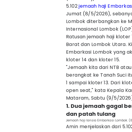
5.102
jemaah haji
Embarkas
Jumat (8/5/2026), sebanyak
Lombok diterbangkan ke Me
Internasional Lombok (LOP
Ratusan jemaah haji kloter
Barat dan Lombok Utara. Kin
Embarkasi Lombok yang aka
kloter 14 dan kloter 15.
"Jemaah kita dari NTB ata
berangkat ke Tanah Suci it
1 sampai kloter 13. Dari klo
open seat," kata Kepala K
Mataram, Sabtu (9/5/2026)
1. Dua jemaah gagal be
dan patah tulang
Jemaah haji lansia Embarkasi Lombok. 
Amin menjelaskan dari 5.10