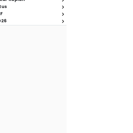
tus
FF
026