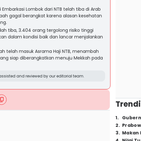
 Embarkasi Lombok dari NTB telah tiba di Arab
aah gagal berangkat karena alasan kesehatan
ang.
h tiba, 3.404 orang tergolong risiko tinggi
an dalam kondisi baik dan lancar menjalankan
aah telah masuk Asrama Haji NTB, menambah
 yang siap diberangkatkan menuju Mekkah pada
ssisted and reviewed by our editorial team.
Trendi
1
.
Gubern
2
.
Prabow
3
.
Makan B
4
.
Nilai T