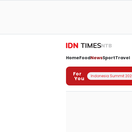
NTB
Home
Food
News
Sport
Travel
For
Indonesia Summit 202
You