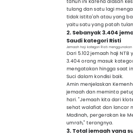
tahun ini karena alasan k
tulang dan satu lagi menga
tidak istita'ah atau yang b
yaitu satu yang patah tulan
2. Sebanyak 3.404 jema
Saudi kategori Risti
Jemaah haji kategori Risti menggunakan
Dari 5.102 jemaah haji NTB 
3.404 orang masuk kategori 
mengatakan hingga saat ini
Suci dalam kondisi baik.
Amin menjelaskan Kemenha
jemaah dan meminta petug
hari. "Jemaah kita dari klot
sehat walafiat dan lancar 
Madinah, pergerakan ke M
umrah," terangnya.
3. Total jemaah yang 