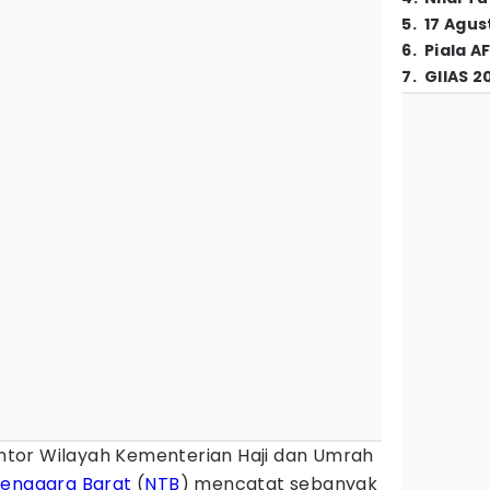
5
.
17 Agus
6
.
Piala A
7
.
GIIAS 2
tor Wilayah Kementerian Haji dan Umrah
Tenggara Barat
(
NTB
) mencatat sebanyak