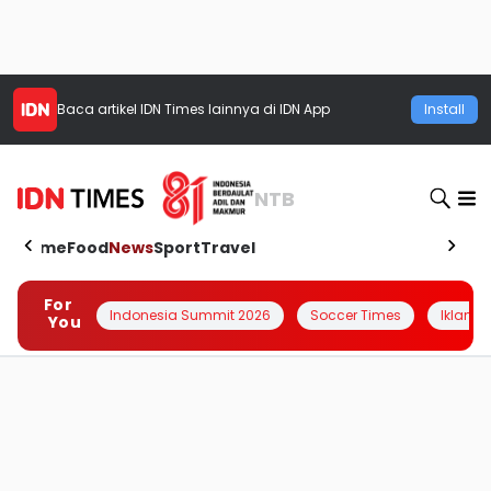
Baca artikel
IDN Times
lainnya di IDN App
Install
NTB
Home
Food
News
Sport
Travel
For
Indonesia Summit 2026
Soccer Times
Iklanin 
You