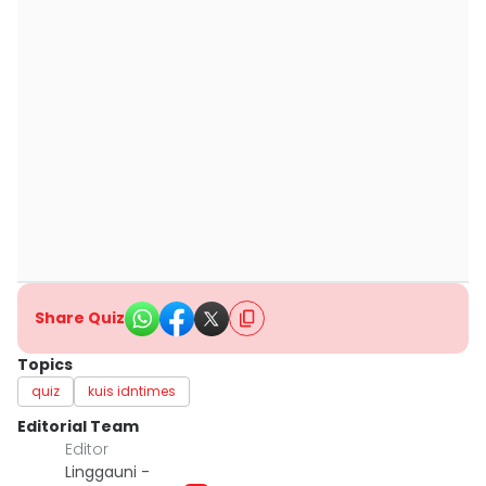
Share Quiz
Topics
quiz
kuis idntimes
Editorial Team
Editor
Linggauni -