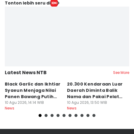
Tonton lebih seru di
Latest News NTB
See More
Black Garlic dan Ikhtiar
20.300 Kendaraan Luar
B
Syaeun Menjaga Nilai
Daerah Diminta Balik
J
Panen Bawang Putih
Nama dan Pakai Pelat
u
Sembalun
10 Agu 2026, 14:14 WIB
NTB
10 Agu 2026, 13:50 WIB
B
09
News
News
Ne