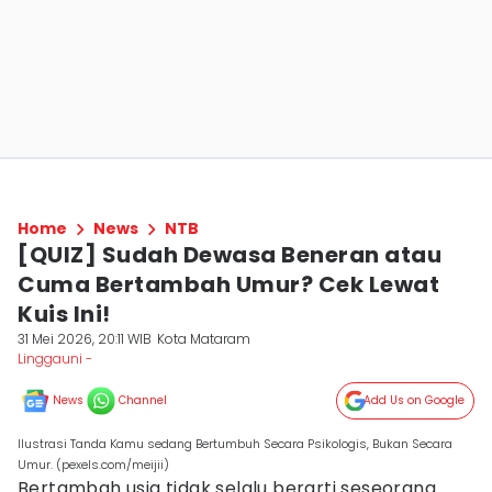
Home
News
NTB
[QUIZ] Sudah Dewasa Beneran atau
Cuma Bertambah Umur? Cek Lewat
Kuis Ini!
31 Mei 2026, 20:11 WIB
Kota Mataram
Linggauni -
News
Channel
Add Us on Google
Ilustrasi Tanda Kamu sedang Bertumbuh Secara Psikologis, Bukan Secara
Umur. (pexels.com/meijii)
Bertambah usia tidak selalu berarti seseorang