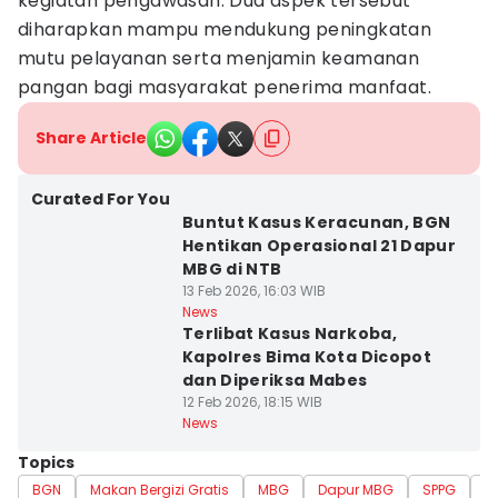
kegiatan pengawasan. Dua aspek tersebut
diharapkan mampu mendukung peningkatan
mutu pelayanan serta menjamin keamanan
pangan bagi masyarakat penerima manfaat.
Share Article
Curated For You
Buntut Kasus Keracunan, BGN
Hentikan Operasional 21 Dapur
MBG di NTB
13 Feb 2026, 16:03 WIB
News
Terlibat Kasus Narkoba,
Kapolres Bima Kota Dicopot
dan Diperiksa Mabes
12 Feb 2026, 18:15 WIB
News
Topics
BGN
Makan Bergizi Gratis
MBG
Dapur MBG
SPPG
N