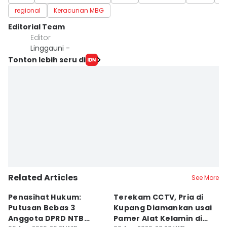
regional
Keracunan MBG
Editorial Team
Editor
Linggauni -
Tonton lebih seru di
Related Articles
See More
Penasihat Hukum:
Terekam CCTV, Pria di
K
Putusan Bebas 3
Kupang Diamankan usai
B
Anggota DPRD NTB
Pamer Alat Kelamin di
A