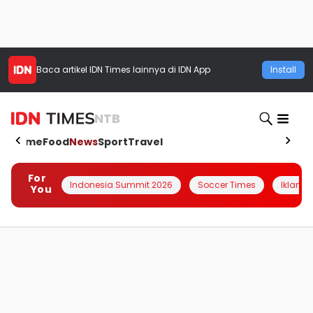
Baca artikel
IDN Times
lainnya di IDN App
Install
NTB
Home
Food
News
Sport
Travel
For
Indonesia Summit 2026
Soccer Times
Iklanin 
You