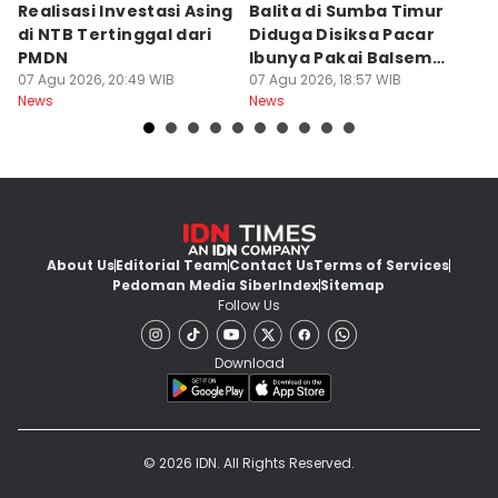
Realisasi Investasi Asing
Balita di Sumba Timur
P
di NTB Tertinggal dari
Diduga Disiksa Pacar
B
PMDN
Ibunya Pakai Balsem
T
07 Agu 2026, 20:49 WIB
dan Cabai
07 Agu 2026, 18:57 WIB
Mi
07
News
News
Ne
About Us
Editorial Team
Contact Us
Terms of Services
Pedoman Media Siber
Index
Sitemap
Follow Us
Download
© 2026 IDN. All Rights Reserved.