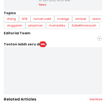
15 Jan 2022, 19:25 WIB
News
Topics
Utang
NTB
rumah sakit
motogp
lombok
dana
anggaran
pinjaman
mandalika
Zulkieflimansyah
Editorial Team
Editor
Tonton lebih seru di
Linggauni -
Editor
Muhammad Nasir
Related Articles
See More