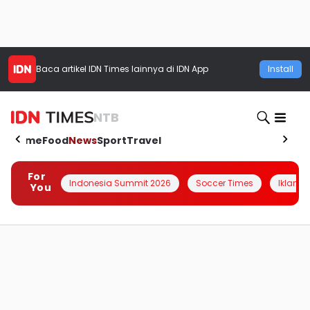
Baca artikel
IDN Times
lainnya di IDN App
Install
NTB
Home
Food
News
Sport
Travel
For
Indonesia Summit 2026
Soccer Times
Iklanin 
You