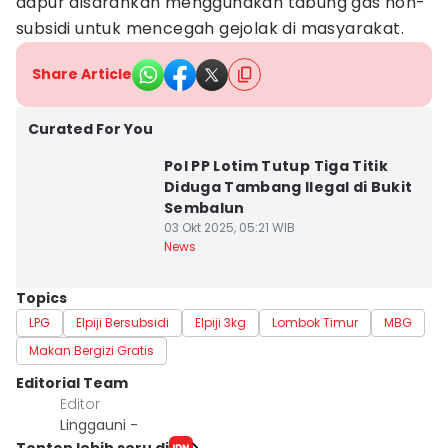
dapur disarankan menggunakan tabung gas non-
subsidi untuk mencegah gejolak di masyarakat.
Share Article
Curated For You
Pol PP Lotim Tutup Tiga Titik
Diduga Tambang Ilegal di Bukit
Sembalun
03 Okt 2025, 05:21 WIB
News
Topics
LPG
Elpiji Bersubsidi
Elpiji 3kg
Lombok Timur
MBG
Makan Bergizi Gratis
Editorial Team
Editor
Linggauni -
Tonton lebih seru di