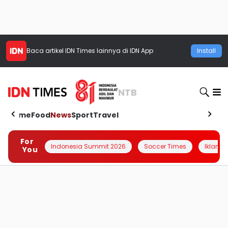
Baca artikel
IDN Times
lainnya di IDN App
Install
NTB
Home
Food
News
Sport
Travel
For
Indonesia Summit 2026
Soccer Times
Iklanin 
You