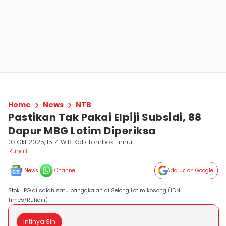
Home
News
NTB
Pastikan Tak Pakai Elpiji Subsidi, 88
Dapur MBG Lotim Diperiksa
03 Okt 2025, 15:14 WIB
Kab. Lombok Timur
Ruhaili
News
Channel
Add Us on Google
Stok LPG di salah satu pangakalan di Selong Lotim kosong (IDN
Times/Ruhaili)
Intinya Sih