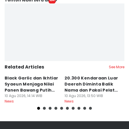
Related Articles
See More
Black Garlic dan Ikhtiar
20.300 Kendaraan Luar
B
Syaeun Menjaga Nilai
Daerah Diminta Balik
J
Panen Bawang Putih
Nama dan Pakai Pelat
u
Sembalun
10 Agu 2026, 14:14 WIB
NTB
10 Agu 2026, 13:50 WIB
B
09
News
News
Ne