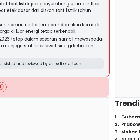
t tarif listrik jadi penyumbang utama inflasi
t efek dasar dari diskon tarif listrik tahun
ersen namun dinilai temporer dan akan kembali
ga di luar energi tetap terkendali.
 2026 tetap dalam sasaran, sambil mewaspadai
 menjaga stabilitas lewat sinergi kebijakan
ssisted and reviewed by our editorial team.
Trendi
1
.
Gubern
2
.
Prabow
3
.
Makan B
4
.
Nilai T