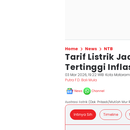
Home
News
NTB
Tarif Listrik 
Tertinggi Infl
03 Mar 2026, 19:22 WIB
Kota Matara
Putra F.D. Bali Mula
News
Channel
ilustrasi listrik (Dok. Pribadi/Muti'ah Mu
Intinya Sih
Timeline