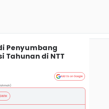
Jadi Penyumbang
asi Tahunan di NTT
m
Add Us on Google
r Rahmah)
5W1H