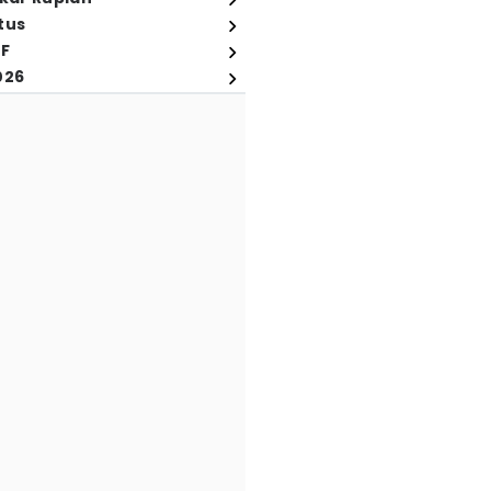
tus
FF
026