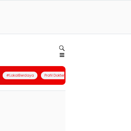
#LokalBerdaya
Profil Dokter
Quiz
Join Community