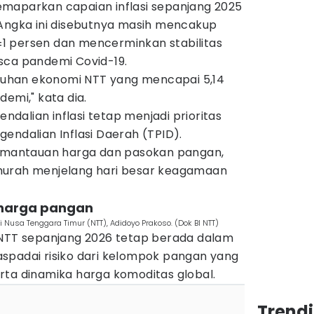
maparkan capaian inflasi sepanjang 2025
 Angka ini disebutnya masih mencakup
,5±1 persen dan mencerminkan stabilitas
sca pandemi Covid-19.
umbuhan ekonomi NTT yang mencapai 5,14
emi," kata dia.
alian inflasi tetap menjadi prioritas
endalian Inflasi Daerah (TPID).
pemantauan harga dan pasokan pangan,
murah menjelang hari besar keagamaan
 harga pangan
i Nusa Tenggara Timur (NTT), Adidoyo Prakoso. (Dok BI NTT)
 NTT sepanjang 2026 tetap berada dalam
spadai risiko dari kelompok pangan yang
 serta dinamika harga komoditas global.
Trend