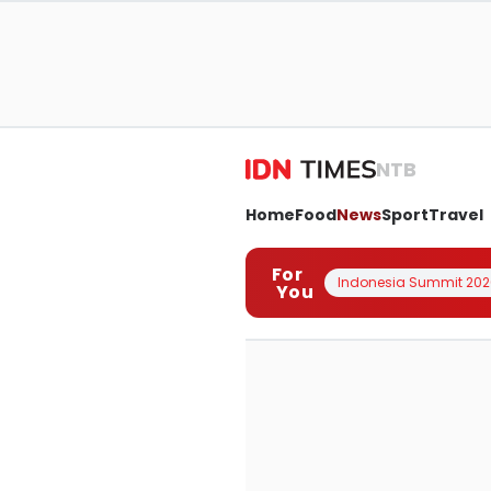
NTB
Home
Food
News
Sport
Travel
For
Indonesia Summit 202
You