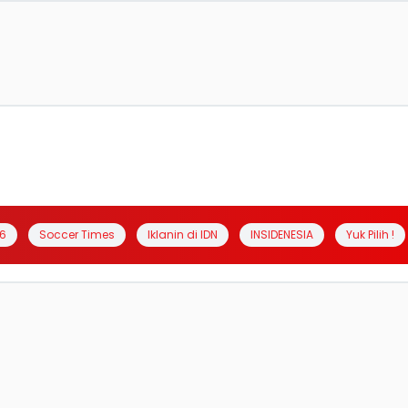
6
Soccer Times
Iklanin di IDN
INSIDENESIA
Yuk Pilih !