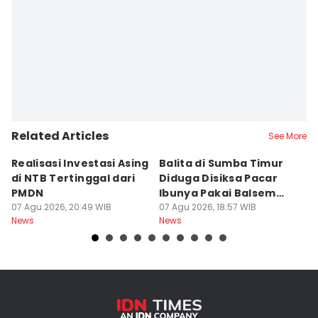
Related Articles
See More
Realisasi Investasi Asing
Balita di Sumba Timur
P
di NTB Tertinggal dari
Diduga Disiksa Pacar
B
PMDN
Ibunya Pakai Balsem
T
07 Agu 2026, 20:49 WIB
dan Cabai
07 Agu 2026, 18:57 WIB
Mi
07
News
News
Ne