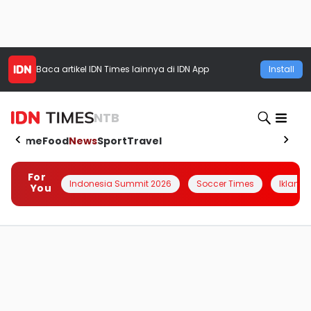
Baca artikel
IDN Times
lainnya di IDN App
Install
NTB
Home
Food
News
Sport
Travel
For
Indonesia Summit 2026
Soccer Times
Iklanin 
You