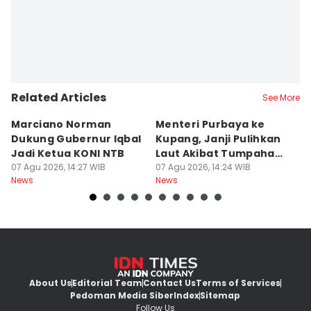
Related Articles
See More
Marciano Norman
Menteri Purbaya ke
P
Dukung Gubernur Iqbal
Kupang, Janji Pulihkan
P
Jadi Ketua KONI NTB
Laut Akibat Tumpahan
A
07 Agu 2026, 14:27 WIB
Minyak Montara
07 Agu 2026, 14:24 WIB
Be
06
News
News
Ne
About Us
Editorial Team
Contact Us
Terms of Services
Pedoman Media Siber
Index
Sitemap
Follow Us