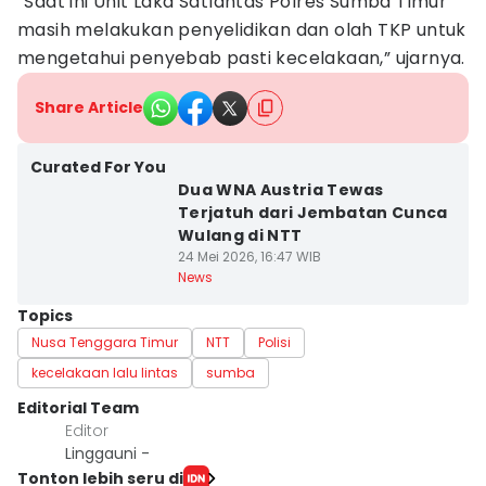
“Saat ini Unit Laka Satlantas Polres Sumba Timur
masih melakukan penyelidikan dan olah TKP untuk
mengetahui penyebab pasti kecelakaan,” ujarnya.
Share Article
Curated For You
Dua WNA Austria Tewas
Terjatuh dari Jembatan Cunca
Wulang di NTT
24 Mei 2026, 16:47 WIB
News
Topics
Nusa Tenggara Timur
NTT
Polisi
kecelakaan lalu lintas
sumba
Editorial Team
Editor
Linggauni -
Tonton lebih seru di