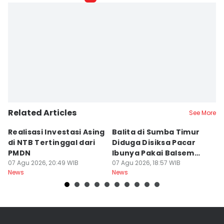
Related Articles
See More
Realisasi Investasi Asing
Balita di Sumba Timur
P
di NTB Tertinggal dari
Diduga Disiksa Pacar
B
PMDN
Ibunya Pakai Balsem
T
07 Agu 2026, 20:49 WIB
dan Cabai
07 Agu 2026, 18:57 WIB
Mi
07
News
News
Ne