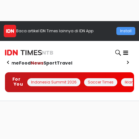
Baca artikel
IDN Times
lainnya di IDN App
Install
NTB
Home
Food
News
Sport
Travel
For
Indonesia Summit 2026
Soccer Times
Iklanin 
You