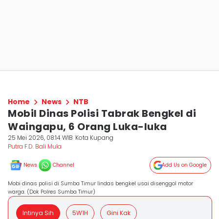
Home
News
NTB
Mobil Dinas Polisi Tabrak Bengkel di
Waingapu, 6 Orang Luka-luka
25 Mei 2026, 08:14 WIB
Kota Kupang
Putra F.D. Bali Mula
News
Channel
Add Us on Google
Mobi dinas polisi di Sumba Timur lindas bengkel usai disenggol motor
warga. (Dok Polres Sumba Timur)
Intinya Sih
5W1H
Gini Kak