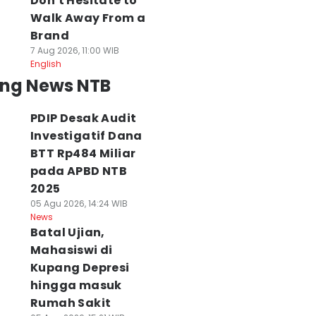
Don't Hesitate to
Walk Away From a
Brand
7 Aug 2026, 11:00 WIB
English
ing News NTB
PDIP Desak Audit
Investigatif Dana
BTT Rp484 Miliar
pada APBD NTB
2025
05 Agu 2026, 14:24 WIB
News
Batal Ujian,
Mahasiswi di
Kupang Depresi
hingga masuk
Rumah Sakit