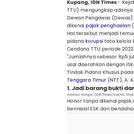
Kupang, IDN Times
- Keja
TTU) mengungkap adanya 
Dewan Pengawas (Dewas) 
dikenai
pajak
penghasilan
(
Hal tersebut menjadi temu
pidana
korupsi
tata kelola
Cendana TTU periode 2022
"Jumlahnya sebesar Rp5 jut
usai diserahkan dengan iti
Tindak Pidana Khusus pada K
Tenggara Timur
(
NTT
), A.
1. Jadi barang bukti da
Ilustrasi korupsi (IDN Times/Sukma Shakt
Honor tanpa dikenai pajak
berinisial ESK dari bendah