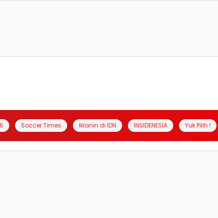
6
Soccer Times
Iklanin di IDN
INSIDENESIA
Yuk Pilih !