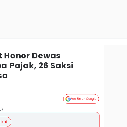
ut Honor Dewas
 Pajak, 26 Saksi
sa
Add Us on Google
c)
i Kak