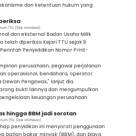
mekanisme dan ketentuan hukum yang
periksa
Minum TTU. (Dok istimewa)
ernal dan eksternal Badan Usaha Milik
 telah diperiksa Kejari TTU sejak 9
t Perintah Penyelidikan Nomor Print-
i pimpinan perusahaan, pegawai perjalanan
an operasional, bendahara, operator
 Dewan Pengawas," lanjut dia.
barang bukti lainnya dan mengumpulkan
 pengelolaan keuangan perusahaan
as hingga BBM jadi sorotan
inum TTU. (Dok istimewa)
tahap penyidikan ini menyoroti penggunaan
aya bahan bakar minyak (BBM), dan biaya