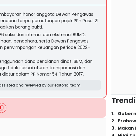
embayaran honor anggota Dewan Pengawas
Cendana tanpa pemotongan pajak PPh Pasal 21
ijadikan barang bukti.
6 saksi dari internal dan eksternal BUMD,
ahaan, bendahara, serta Dewan Pengawas
n penyimpangan keuangan periode 2022–
penggunaan dana perjalanan dinas, BBM, dan
ga tidak sesuai aturan transparansi dan
 diatur dalam PP Nomor 54 Tahun 2017.
ssisted and reviewed by our editorial team.
Trendi
1
.
Gubern
2
.
Prabow
3
.
Makan B
4
.
Nilai T