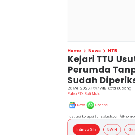
Home
News
NTB
Kejari TTU Us
Perumda Tanpa
Sudah Diperik
20 Mei 2026, 17:47 WIB
Kota Kupang
Putra F.D. Bali Mula
News
Channel
ilustrasi korupsi (unsplash.com/@nohep
Intinya Sih
5W1H
Gin