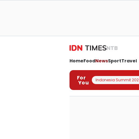
NTB
Home
Food
News
Sport
Travel
For
Indonesia Summit 202
You