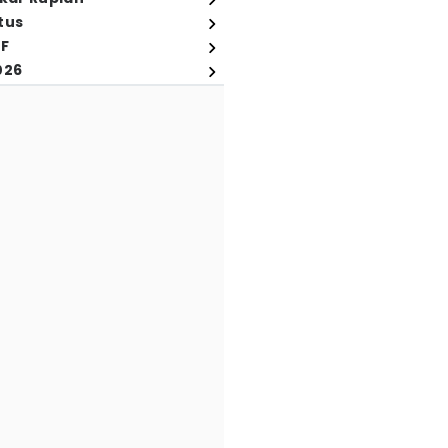
tus
FF
026