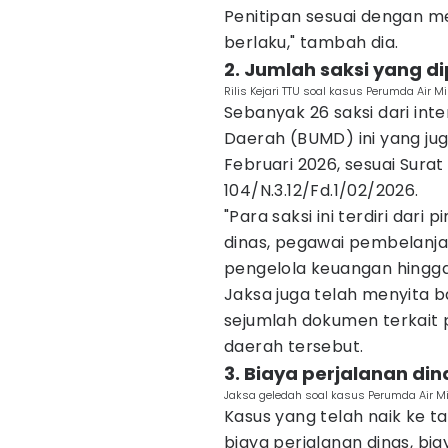
Penitipan sesuai dengan 
berlaku," tambah dia.
2. Jumlah saksi yang di
Rilis Kejari TTU soal kasus Perumda Air 
Sebanyak 26 saksi dari int
Daerah (BUMD) ini yang juga
Februari 2026, sesuai Sura
104/N.3.12/Fd.1/02/2026.
"Para saksi ini terdiri dar
dinas, pegawai pembelanja
pengelola keuangan hingga
Jaksa juga telah menyita 
sejumlah dokumen terkait
daerah tersebut.
3. Biaya perjalanan din
Jaksa geledah soal kasus Perumda Air M
Kasus yang telah naik ke 
biaya perjalanan dinas, bi