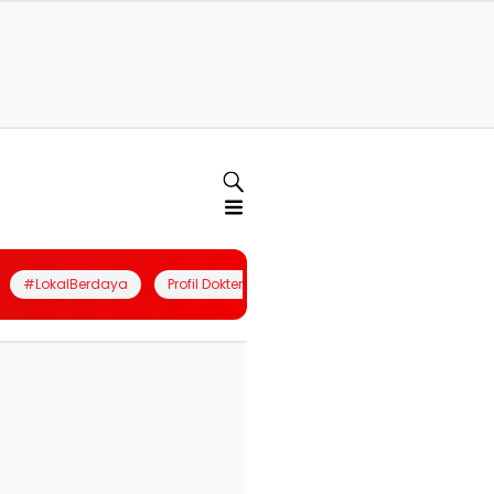
#LokalBerdaya
Profil Dokter
Quiz
Join Community