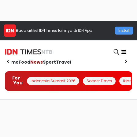
Baca artikel
IDN Times
lainnya di IDN App
Install
NTB
Home
Food
News
Sport
Travel
For
Indonesia Summit 2026
Soccer Times
Iklanin 
You