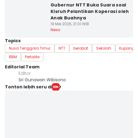
Gubernur NTT Buka Suara soal
Kisruh Pelantikan Koperasi oleh
Anak Buahnya
19 Mei 2026, 21:01 WIB
News
Topics
Nusa Tenggara Timur
NTT
berobat
Sekolah
Kupang
BBM
Pertalite
Editorial Team
Editor
Sri Gunawan Wibisono
Tonton lebih seru di