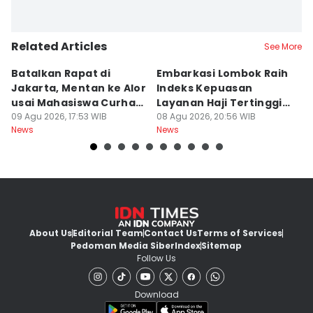
Related Articles
See More
Batalkan Rapat di
Embarkasi Lombok Raih
9
Jakarta, Mentan ke Alor
Indeks Kepuasan
P
usai Mahasiswa Curhat
Layanan Haji Tertinggi
H
Beras Mahal
09 Agu 2026, 17:53 WIB
Nasional
08 Agu 2026, 20:56 WIB
B
08
News
News
Ne
J
About Us
Editorial Team
Contact Us
Terms of Services
Pedoman Media Siber
Index
Sitemap
Follow Us
Download