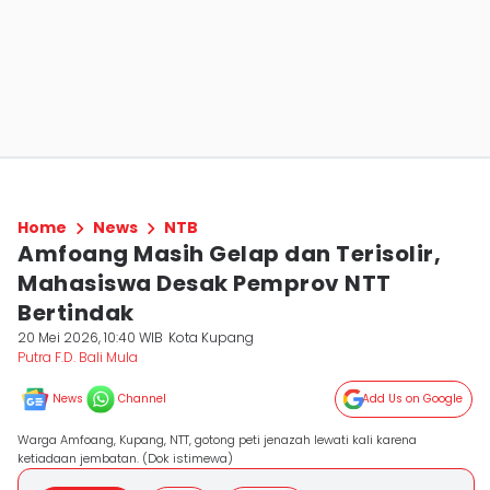
Home
News
NTB
Amfoang Masih Gelap dan Terisolir,
Mahasiswa Desak Pemprov NTT
Bertindak
20 Mei 2026, 10:40 WIB
Kota Kupang
Putra F.D. Bali Mula
News
Channel
Add Us on Google
Warga Amfoang, Kupang, NTT, gotong peti jenazah lewati kali karena
ketiadaan jembatan. (Dok istimewa)