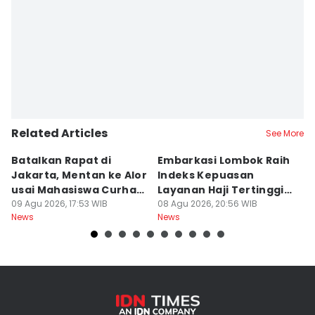
Related Articles
See More
Batalkan Rapat di
Embarkasi Lombok Raih
9
Jakarta, Mentan ke Alor
Indeks Kepuasan
P
usai Mahasiswa Curhat
Layanan Haji Tertinggi
H
Beras Mahal
09 Agu 2026, 17:53 WIB
Nasional
08 Agu 2026, 20:56 WIB
B
08
News
News
Ne
J