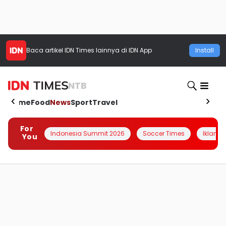
Baca artikel
IDN Times
lainnya di IDN App
Install
NTB
Home
Food
News
Sport
Travel
For
Indonesia Summit 2026
Soccer Times
Iklanin 
You