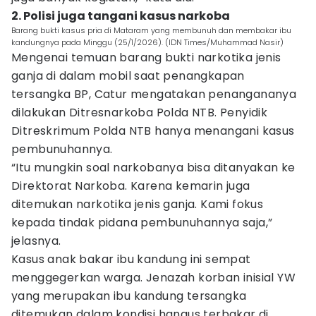
2. Polisi juga tangani kasus narkoba
Barang bukti kasus pria di Mataram yang membunuh dan membakar ibu
kandungnya pada Minggu (25/1/2026). (IDN Times/Muhammad Nasir)
Mengenai temuan barang bukti narkotika jenis
ganja di dalam mobil saat penangkapan
tersangka BP, Catur mengatakan penangananya
dilakukan Ditresnarkoba Polda NTB. Penyidik
Ditreskrimum Polda NTB hanya menangani kasus
pembunuhannya.
“Itu mungkin soal narkobanya bisa ditanyakan ke
Direktorat Narkoba. Karena kemarin juga
ditemukan narkotika jenis ganja. Kami fokus
kepada tindak pidana pembunuhannya saja,”
jelasnya.
Kasus anak bakar ibu kandung ini sempat
menggegerkan warga. Jenazah korban inisial YW
yang merupakan ibu kandung tersangka
ditemukan dalam kondisi hangus terbakar di