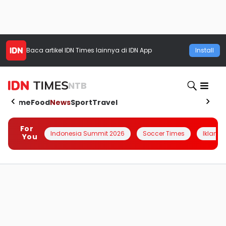
Baca artikel
IDN Times
lainnya di IDN App
Install
NTB
Home
Food
News
Sport
Travel
For
Indonesia Summit 2026
Soccer Times
Iklanin 
You