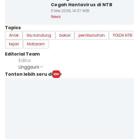
Cegah Hantavirus di NTB
11 Mei 2026, 14:37 WIB
News
Topics
Anak
ibu kandung
bakar
pembunuhan
POLDA NTB
kejari
Mataram
Editorial Team
Editor
Linggauni -
Tonton lebih seru di