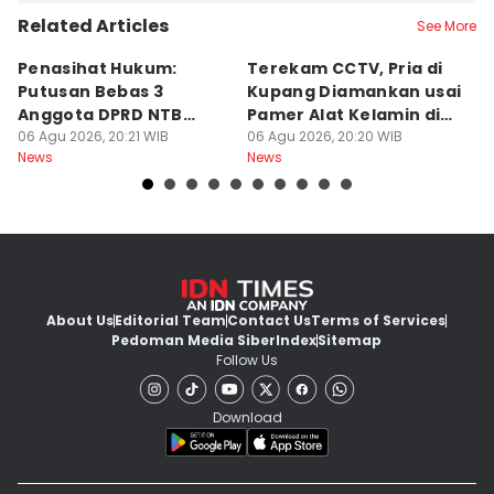
Related Articles
See More
Penasihat Hukum:
Terekam CCTV, Pria di
K
Putusan Bebas 3
Kupang Diamankan usai
B
Anggota DPRD NTB
Pamer Alat Kelamin di
A
Bersifat Final
06 Agu 2026, 20:21 WIB
Kios
06 Agu 2026, 20:20 WIB
06
News
News
Ne
About Us
Editorial Team
Contact Us
Terms of Services
Pedoman Media Siber
Index
Sitemap
Follow Us
Download