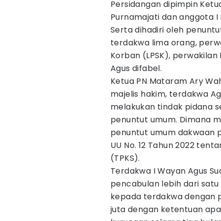
Persidangan dipimpin Ket
Purnamajati dan anggota I
Serta dihadiri oleh penun
terdakwa lima orang, perw
Korban (LPSK), perwakilan 
Agus difabel.
Ketua PN Mataram Ary Wah
majelis hakim, terdakwa Ag
melakukan tindak pidana 
penuntut umum. Dimana ma
penuntut umum dakwaan pasa
UU No. 12 Tahun 2022 tent
(TPKS).
Terdakwa I Wayan Agus Su
pencabulan lebih dari sat
kepada terdakwa dengan p
juta dengan ketentuan apab