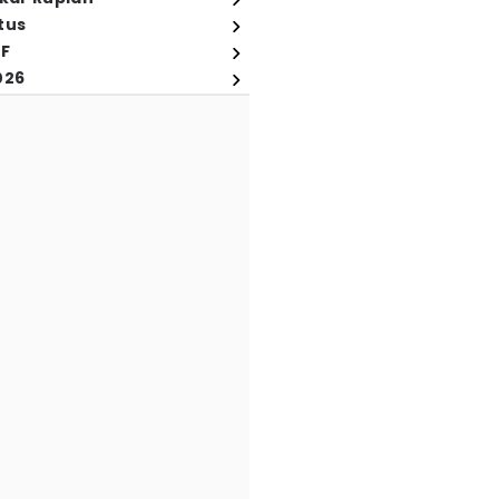
tus
FF
026