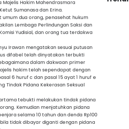
ua Majelis Hakim Mahendrasmara
 Ketut Sumanasa dan Erina.
tut umum dua orang, penasehat hukum
akilan Lembaga Perlindungan Saksi dan
Komisi Yudisial, dan orang tua terdakwa
yu Irawan mengatakan sesuai putusan
us difabel telah dinyatakan terbukti
sebagaimana dalam dakwaan primer
jelis hakim telah sependapat dengan
l 6 huruf c dan pasal 15 ayat 1 huruf e
ang Tindak Pidana Kekerasan Seksual
artama tebukti melakukan tindak pidana
u orang. Kemudian menjatuhkan pidana
enjara selama 10 tahun dan denda Rp100
ila tidak dibayar diganti dengan pidana