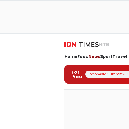
NTB
Home
Food
News
Sport
Travel
For
Indonesia Summit 202
You