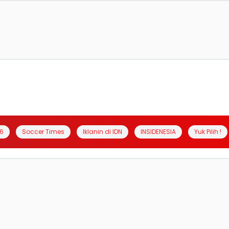
6
Soccer Times
Iklanin di IDN
INSIDENESIA
Yuk Pilih !