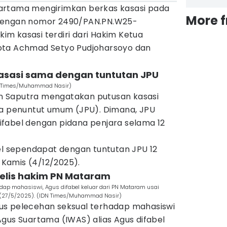
artama mengirimkan berkas kasasi pada
More 
 dengan nomor 2490/PAN.PN.W25-
akim kasasi terdiri dari Hakim Ketua
ota Achmad Setyo Pudjoharsoyo dan
 kasasi sama dengan tuntutan JPU
(IDN Times/Muhammad Nasir)
ien Saputra mengatakan putusan kasasi
sa penuntut umum (JPU). Dimana, JPU
fabel dengan pidana penjara selama 12
bel sependapat dengan tuntutan JPU 12
, Kamis (4/12/2025).
jelis hakim PN Mataram
dap mahasiswi, Agus difabel keluar dari PN Mataram usai
 (27/5/2025). (IDN Times/Muhammad Nasir)
us pelecehan seksual terhadap mahasiswi
gus Suartama (IWAS) alias Agus difabel