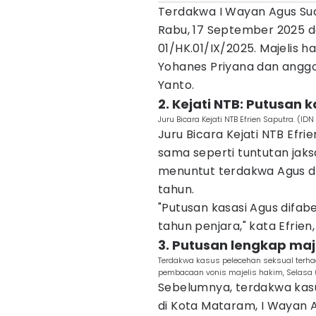
Terdakwa I Wayan Agus Su
Rabu, 17 September 2025
01/HK.01/IX/2025. Majelis h
Yohanes Priyana dan angg
Yanto.
2. Kejati NTB: Putusan
Juru Bicara Kejati NTB Efrien Saputra. 
Juru Bicara Kejati NTB Efr
sama seperti tuntutan jak
menuntut terdakwa Agus di
tahun.
"Putusan kasasi Agus difa
tahun penjara," kata Efrien
3. Putusan lengkap ma
Terdakwa kasus pelecehan seksual terha
pembacaan vonis majelis hakim, Selasa
Sebelumnya, terdakwa kas
di Kota Mataram, I Wayan A