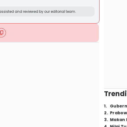
ssisted and reviewed by our editorial team.
Trendi
1
.
Gubern
2
.
Prabow
3
.
Makan B
4
.
Nilai T