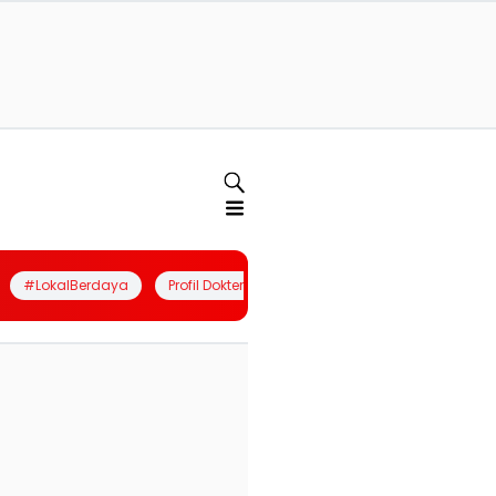
#LokalBerdaya
Profil Dokter
Quiz
Join Community