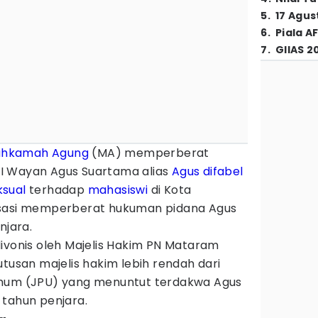
5
.
17 Agus
6
.
Piala A
7
.
GIIAS 2
hkamah Agung
(MA) memperberat
I Wayan Agus Suartama alias
Agus difabel
ksual
terhadap
mahasiswi
di Kota
asasi memperberat hukuman pidana Agus
njara.
ivonis oleh Majelis Hakim PN Mataram
utusan majelis hakim lebih rendah dari
umum (JPU) yang menuntut terdakwa Agus
 tahun penjara.