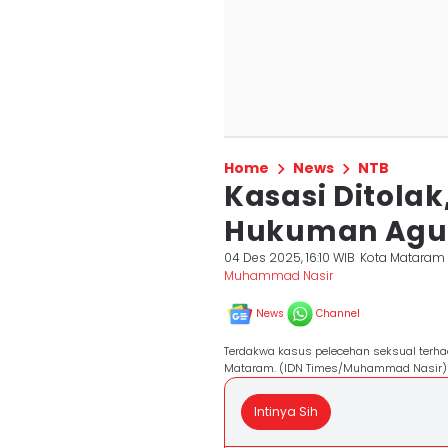
Home
News
NTB
Kasasi Ditolak
Hukuman Agus 
04 Des 2025, 16:10 WIB
Kota Mataram
Muhammad Nasir
News
Channel
Terdakwa kasus pelecehan seksual terha
Mataram. (IDN Times/Muhammad Nasir)
Intinya Sih