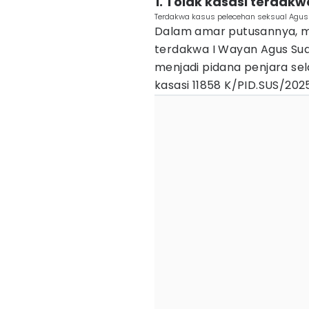
1. Tolak kasasi terdakw
Terdakwa kasus pelecehan seksual Agus
Dalam amar putusannya, ma
terdakwa I Wayan Agus S
menjadi pidana penjara se
kasasi 11858 K/PID.SUS/202