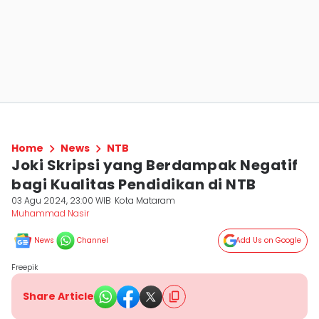
Home
News
NTB
Joki Skripsi yang Berdampak Negatif
bagi Kualitas Pendidikan di NTB
03 Agu 2024, 23:00 WIB
Kota Mataram
Muhammad Nasir
News
Channel
Add Us on Google
Freepik
Share Article