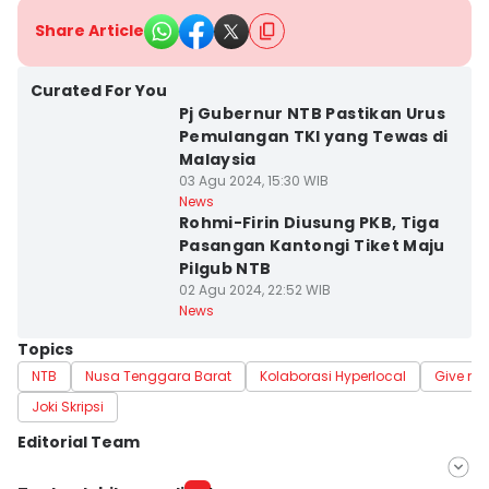
Share Article
Curated For You
Pj Gubernur NTB Pastikan Urus
Pemulangan TKI yang Tewas di
Malaysia
03 Agu 2024, 15:30 WIB
News
Rohmi-Firin Diusung PKB, Tiga
Pasangan Kantongi Tiket Maju
Pilgub NTB
02 Agu 2024, 22:52 WIB
News
Topics
NTB
Nusa Tenggara Barat
Kolaborasi Hyperlocal
Give me
Joki Skripsi
Editorial Team