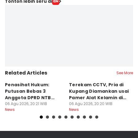
Editor
Tonton lebih seru di
Sri Gunawan Wibisono
Editor
Muhammad Nasir
Related Articles
See More
Penasihat Hukum:
Terekam CCTV, Pria di
K
Putusan Bebas 3
Kupang Diamankan usai
B
Anggota DPRD NTB
Pamer Alat Kelamin di
A
Bersifat Final
06 Agu 2026, 20:21 WIB
Kios
06 Agu 2026, 20:20 WIB
06
News
News
Ne