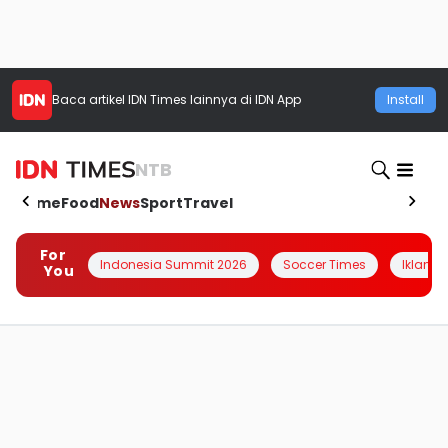
Baca artikel
IDN Times
lainnya di IDN App
Install
NTB
Home
Food
News
Sport
Travel
For
Indonesia Summit 2026
Soccer Times
Iklanin 
You