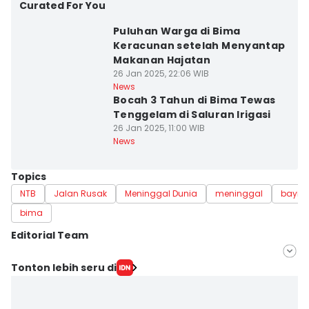
Curated For You
Puluhan Warga di Bima
Keracunan setelah Menyantap
Makanan Hajatan
26 Jan 2025, 22:06 WIB
News
Bocah 3 Tahun di Bima Tewas
Tenggelam di Saluran Irigasi
26 Jan 2025, 11:00 WIB
News
Topics
NTB
Jalan Rusak
Meninggal Dunia
meninggal
bayi 
bima
Editorial Team
Editor
Tonton lebih seru di
Juliadin JD
Editor