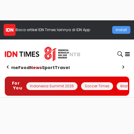
Baca artikel
IDN Times
lainnya di IDN App
Install
NTB
Home
Food
News
Sport
Travel
For
Indonesia Summit 2026
Soccer Times
Iklanin 
You