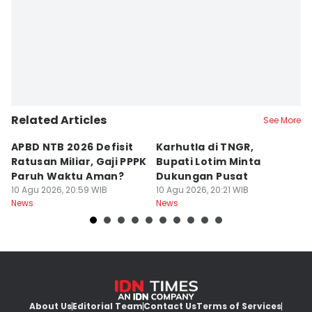
Linggauni -
Related Articles
See More
APBD NTB 2026 Defisit
Karhutla di TNGR,
E
Ratusan Miliar, Gaji PPPK
Bupati Lotim Minta
M
Paruh Waktu Aman?
Dukungan Pusat
H
10 Agu 2026, 20:59 WIB
10 Agu 2026, 20:21 WIB
L
10
News
News
Ne
About Us
Editorial Team
Contact Us
Terms of Services