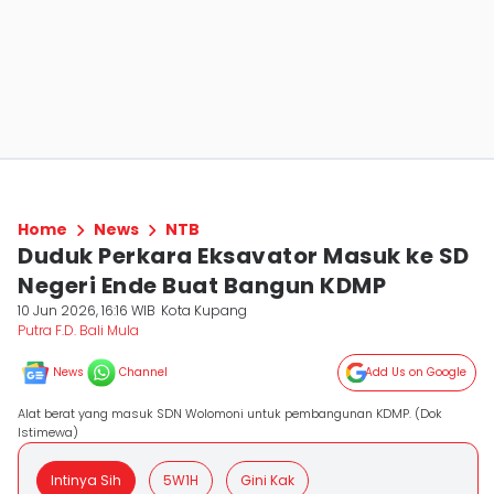
Home
News
NTB
Duduk Perkara Eksavator Masuk ke SD
Negeri Ende Buat Bangun KDMP
10 Jun 2026, 16:16 WIB
Kota Kupang
Putra F.D. Bali Mula
News
Channel
Add Us on Google
Alat berat yang masuk SDN Wolomoni untuk pembangunan KDMP. (Dok
Istimewa)
Intinya Sih
5W1H
Gini Kak