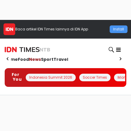
Baca artikel
IDN Times
lainnya di IDN App
Install
NTB
Home
Food
News
Sport
Travel
For
Indonesia Summit 2026
Soccer Times
Iklanin 
You