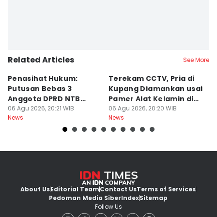
Related Articles
See More
Penasihat Hukum:
Terekam CCTV, Pria di
K
Putusan Bebas 3
Kupang Diamankan usai
B
Anggota DPRD NTB
Pamer Alat Kelamin di
A
Bersifat Final
06 Agu 2026, 20:21 WIB
Kios
06 Agu 2026, 20:20 WIB
06
News
News
Ne
About Us
Editorial Team
Contact Us
Terms of Services
Pedoman Media Siber
Index
Sitemap
Follow Us