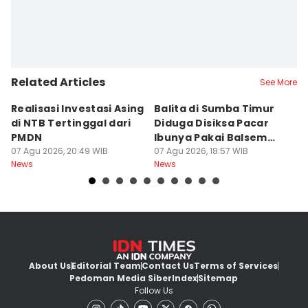
Related Articles
See More
Realisasi Investasi Asing
Balita di Sumba Timur
P
di NTB Tertinggal dari
Diduga Disiksa Pacar
B
PMDN
Ibunya Pakai Balsem
T
07 Agu 2026, 20:49 WIB
dan Cabai
07 Agu 2026, 18:57 WIB
Mi
07
News
News
Ne
About Us
Editorial Team
Contact Us
Terms of Services
Pedoman Media Siber
Index
Sitemap
Follow Us