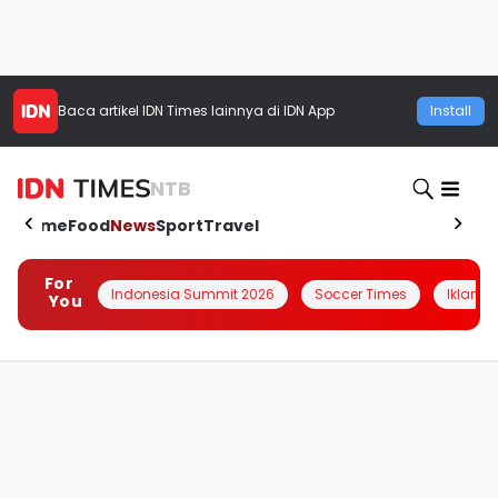
Baca artikel
IDN Times
lainnya di IDN App
Install
NTB
Home
Food
News
Sport
Travel
For
Indonesia Summit 2026
Soccer Times
Iklanin 
You