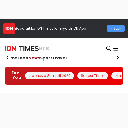
Baca artikel
IDN Times
lainnya di IDN App
Install
NTB
Home
Food
News
Sport
Travel
For
Indonesia Summit 2026
Soccer Times
Iklanin 
You