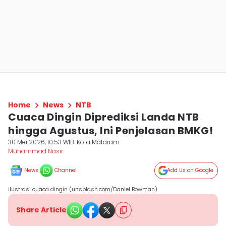
Home
News
NTB
Cuaca Dingin Diprediksi Landa NTB
hingga Agustus, Ini Penjelasan BMKG!
30 Mei 2026, 10:53 WIB
Kota Mataram
Muhammad Nasir
News
Channel
Add Us on Google
ilustrasi cuaca dingin (unsplash.com/Daniel Bowman)
Share Article