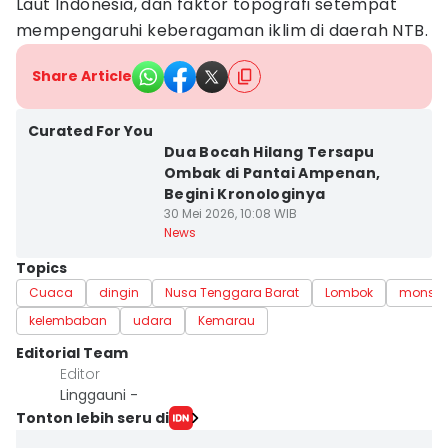
Laut Indonesia, dan faktor topografi setempat
mempengaruhi keberagaman iklim di daerah NTB.
Share Article
Curated For You
Dua Bocah Hilang Tersapu
Ombak di Pantai Ampenan,
Begini Kronologinya
30 Mei 2026, 10:08 WIB
News
Topics
Cuaca
dingin
Nusa Tenggara Barat
Lombok
monsun 
kelembaban
udara
Kemarau
Editorial Team
Editor
Linggauni -
Tonton lebih seru di