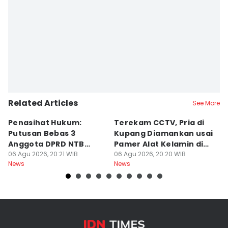
Related Articles
See More
Penasihat Hukum:
Terekam CCTV, Pria di
K
Putusan Bebas 3
Kupang Diamankan usai
B
Anggota DPRD NTB
Pamer Alat Kelamin di
A
Bersifat Final
06 Agu 2026, 20:21 WIB
Kios
06 Agu 2026, 20:20 WIB
06
News
News
Ne