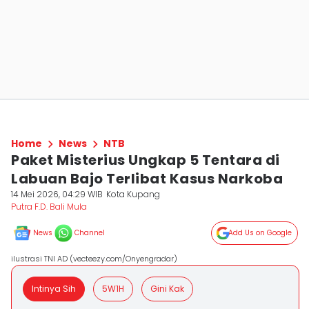
Home
News
NTB
Paket Misterius Ungkap 5 Tentara di
Labuan Bajo Terlibat Kasus Narkoba
14 Mei 2026, 04:29 WIB
Kota Kupang
Putra F.D. Bali Mula
News
Channel
Add Us on Google
ilustrasi TNI AD (vecteezy.com/Onyengradar)
Intinya Sih
5W1H
Gini Kak