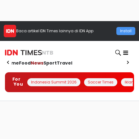
Baca artikel
IDN Times
lainnya di IDN App
Install
NTB
Home
Food
News
Sport
Travel
For
Indonesia Summit 2026
Soccer Times
Iklanin 
You