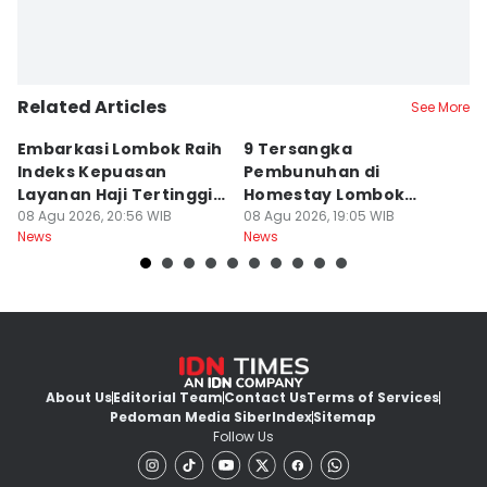
Related Articles
See More
Embarkasi Lombok Raih
9 Tersangka
J
Indeks Kepuasan
Pembunuhan di
d
Layanan Haji Tertinggi
Homestay Lombok
B
Nasional
08 Agu 2026, 20:56 WIB
Barat Dilimpahkan ke
08 Agu 2026, 19:05 WIB
2
08
News
News
Ne
Jaksa
About Us
Editorial Team
Contact Us
Terms of Services
Pedoman Media Siber
Index
Sitemap
Follow Us