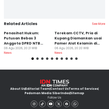
Related Articles
See More
Penasihat Hukum:
Terekam CCTV, Pria di
K
Putusan Bebas 3
Kupang Diamankan usai
B
Anggota DPRD NTB
Pamer Alat Kelamin di
A
Bersifat Final
06 Agu 2026, 20:21 WIB
Kios
06 Agu 2026, 20:20 WIB
06
News
News
Ne
About Us
Editorial Team
Contact Us
Terms of Services
Pedoman Media Siber
Index
Sitemap
Follow Us