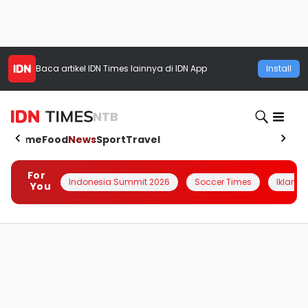
Baca artikel
IDN Times
lainnya di IDN App
Install
NTB
Home
Food
News
Sport
Travel
For
Indonesia Summit 2026
Soccer Times
Iklanin 
You