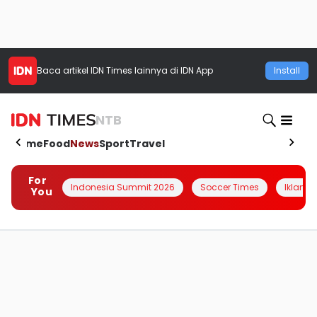
Baca artikel
IDN Times
lainnya di IDN App
Install
NTB
Home
Food
News
Sport
Travel
For
Indonesia Summit 2026
Soccer Times
Iklanin 
You