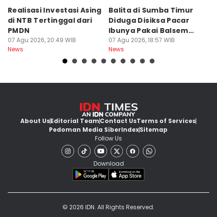
Realisasi Investasi Asing
Balita di Sumba Timur
P
di NTB Tertinggal dari
Diduga Disiksa Pacar
B
PMDN
Ibunya Pakai Balsem
T
07 Agu 2026, 20:49 WIB
dan Cabai
07 Agu 2026, 18:57 WIB
Mi
07
News
News
Ne
About Us
Editorial Team
Contact Us
Terms of Services
Pedoman Media Siber
Index
Sitemap
Follow Us
Download
© 2026 IDN. All Rights Reserved.