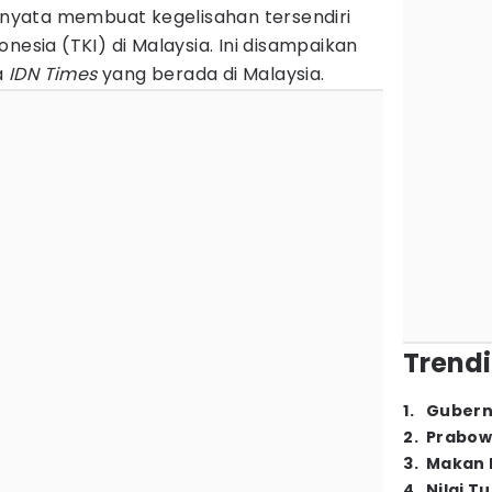
ernyata membuat kegelisahan tersendiri
nesia (TKI) di Malaysia. Ini disampaikan
a
IDN Times
yang berada di Malaysia.
Trendi
1
.
Gubern
2
.
Prabow
3
.
Makan B
4
.
Nilai T