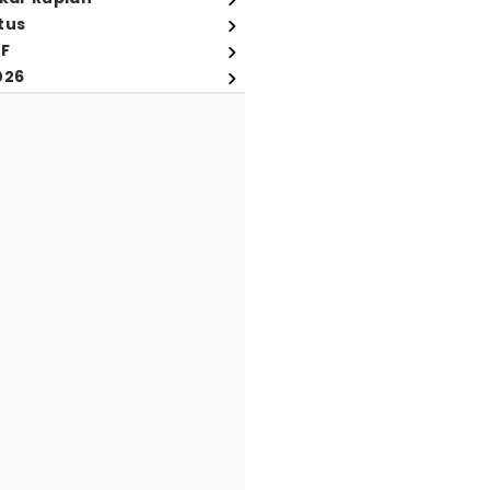
tus
FF
026