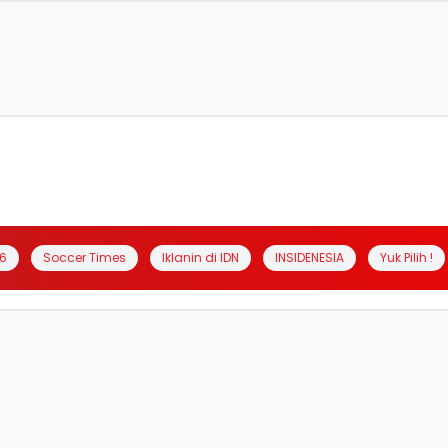
6
Soccer Times
Iklanin di IDN
INSIDENESIA
Yuk Pilih !