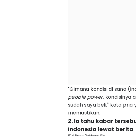
"Gimana kondisi di sana (I
people power
, kondisinya 
sudah saya beli," kata pria 
memastikan.
2. Ia tahu kabar ters
Indonesia lewat berita
IDN TImes/Isidorus Rio