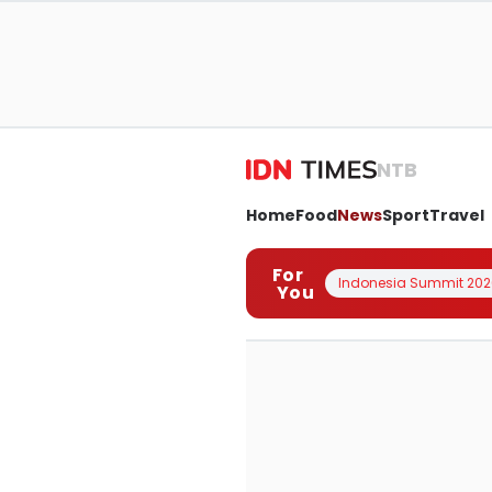
NTB
Home
Food
News
Sport
Travel
For
Indonesia Summit 202
You