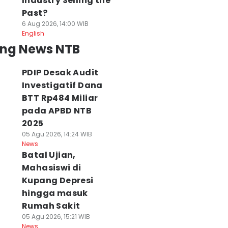
Industry Selling the
Past?
6 Aug 2026, 14:00 WIB
English
ing News NTB
PDIP Desak Audit
Investigatif Dana
BTT Rp484 Miliar
pada APBD NTB
2025
05 Agu 2026, 14:24 WIB
News
Batal Ujian,
Mahasiswi di
Kupang Depresi
hingga masuk
Rumah Sakit
05 Agu 2026, 15:21 WIB
News