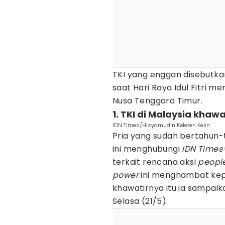
TKI yang enggan disebutka
saat Hari Raya Idul Fitri
Nusa Tenggara Timur.
1. TKI di Malaysia khaw
IDN Times/Hisyamudin Keleten Kelin
Pria yang sudah bertahun-
ini menghubungi
IDN Times
terkait rencana aksi
peopl
power
ini menghambat kep
khawatirnya itu ia sampai
Selasa (21/5).