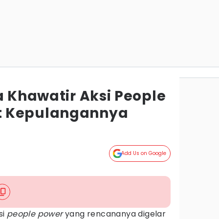
a Khawatir Aksi People
t Kepulangannya
Add Us on Google
si
people power
yang rencananya digelar