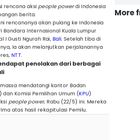
i rencana aksi
people power
di Indonesia
More 
angan berita.
 ini rencananya akan pulang ke Indonesia
 Bandara Internasional Kuala Lumpur
l I Gusti Ngurah Rai,
Bali
. Setelah tiba di
tnya, Ia akan melanjutkan perjalanannya
ores,
NTT
.
mendapat penolakan dari berbagai
li
ah massa mendatangi kantor Badan
) dan Komisi Pemilihan Umum (
KPU
)
ksi
people power
, Rabu (22/5) ini. Mereka
ma atas hasil rekapitulasi Pemilu.