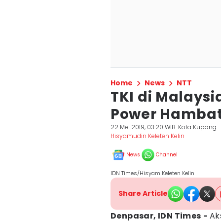
Home
News
NTT
TKI di Malaysi
Power Hamba
22 Mei 2019, 03:20 WIB
Kota Kupang
Hisyamudin Keleten Kelin
News
Channel
IDN Times/Hisyam Keleten Kelin
Share Article
Denpasar, IDN Times
-
Ak