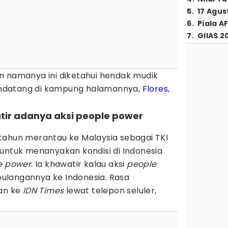
5
.
17 Agus
6
.
Piala A
7
.
GIIAS 2
n namanya ini diketahui hendak mudik
 mendatang di kampung halamannya,
Flores
,
atir adanya aksi people power
tahun merantau ke Malaysia sebagai TKI
untuk menanyakan kondisi di Indonesia
e power
. Ia khawatir kalau aksi
people
ulangannya ke Indonesia. Rasa
kan ke
IDN Times
lewat telepon seluler,