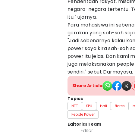
Penderitaan rakyat, misaln
negara-negara tertentu. T
itu," ujarnya.
Para mahasiswa ini sebena
gerakan yang sah-sah saja.
"Jadi sebenarnya kalau kam
power saya kira sah-sah sa
power itu jelas. Dan kami 
juga melaksanakan people 
sendiri," sebut Darmayasa.
Share Article
Topics
NTT
KPU
bali
flores
b
People Power
Editorial Team
Editor