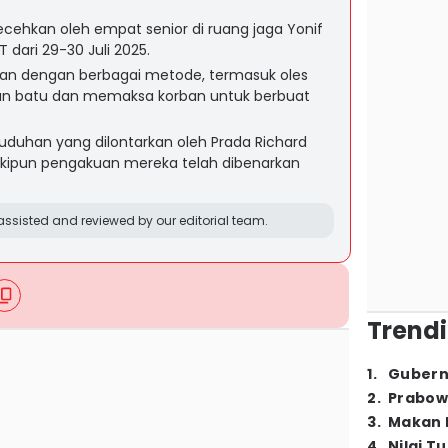
lecehkan oleh empat senior di ruang jaga Yonif
dari 29-30 Juli 2025.
ban dengan berbagai metode, termasuk oles
an batu dan memaksa korban untuk berbuat
duhan yang dilontarkan oleh Prada Richard
eskipun pengakuan mereka telah dibenarkan
ssisted and reviewed by our editorial team.
Trendi
1
.
Gubern
2
.
Prabow
3
.
Makan B
4
.
Nilai T