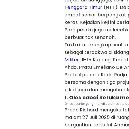
Tenggara Timur
(NTT). Dal
empat senior berpangkat
keras. Kejadian keji ini berl
Para pelaku juga meleceh
berbuat tak senonoh.
Fakta itu terungkap saat k
sebagai terdakwa di sidang
Militer
III-15 Kupang. Empat
Ahda, Pratu Emeliano De Ar
Pratu Aprianto Rede Radja
bersama dengan tiga prajur
piket jaga dan mengobati 
1. Oles cabai ke luka 
Empat senior yang menyiksa empat terda
Prada Richard mengaku tel
malam 27 Juli 2025 di ruang
bergantian. Lettu Inf Ahma