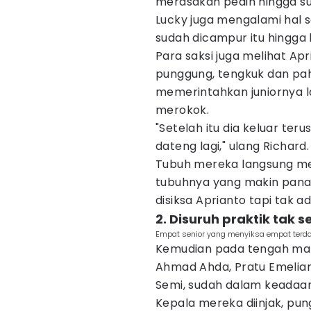
merasakan pedih hingga su
Lucky juga mengalami hal s
sudah dicampur itu hingga 
Para saksi juga melihat Ap
punggung, tengkuk dan paha
memerintahkan juniornya l
merokok.
"Setelah itu dia keluar ter
dateng lagi," ulang Richard.
Tubuh mereka langsung me
tubuhnya yang makin pana
disiksa Aprianto tapi tak
2. Disuruh praktik tak
Empat senior yang menyiksa empat terda
Kemudian pada tengah mal
Ahmad Ahda, Pratu Emelian
Semi, sudah dalam keadaa
Kepala mereka diinjak, pu