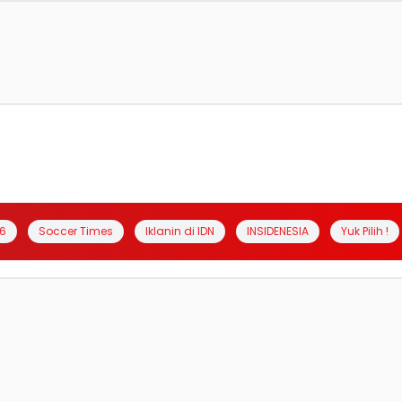
6
Soccer Times
Iklanin di IDN
INSIDENESIA
Yuk Pilih !