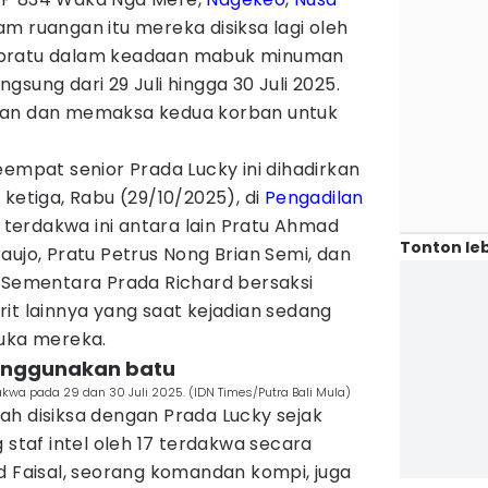
am ruangan itu mereka disiksa lagi oleh
 pratu dalam keadaan mabuk minuman
angsung dari 29 Juli hingga 30 Juli 2025.
kan dan memaksa kedua korban untuk
eempat senior Prada Lucky ini dihadirkan
 ketiga, Rabu (29/10/2025), di
Pengadilan
 terdakwa ini antara lain Pratu Ahmad
Tonton leb
aujo, Pratu Petrus Nong Brian Semi, dan
. Sementara Prada Richard bersaksi
it lainnya yang saat kejadian sedang
luka mereka.
menggunakan batu
kwa pada 29 dan 30 Juli 2025. (IDN Times/Putra Bali Mula)
ah disiksa dengan Prada Lucky sejak
 staf intel oleh 17 terdakwa secara
d Faisal, seorang komandan kompi, juga