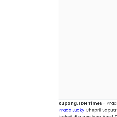
Kupang, IDN Times
- Prad
Prada Lucky
Chepril Saput
terjadi di ruang jaga, Yoni