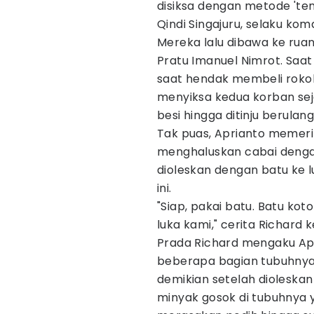
disiksa dengan metode 'te
Qindi Singajuru, selaku ko
Mereka lalu dibawa ke ruang 
Pratu Imanuel Nimrot. Saat
saat hendak membeli rokok
menyiksa kedua korban sej
besi hingga ditinju berulan
Tak puas, Aprianto memeri
menghaluskan cabai denga
dioleskan dengan batu ke 
ini.
"Siap, pakai batu. Batu kotor
luka kami," cerita Richard 
Prada Richard mengaku Apr
beberapa bagian tubuhnya 
demikian setelah dioleska
minyak gosok di tubuhnya 