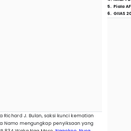
5
.
Piala A
6
.
GIIAS 2
a Richard J. Bulan, saksi kunci kematian
ra Namo mengungkap penyiksaan yang
f TP 834 Waka Nga Mere,
Nagekeo
,
Nusa