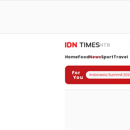
NTB
Home
Food
News
Sport
Travel
For
Indonesia Summit 202
You