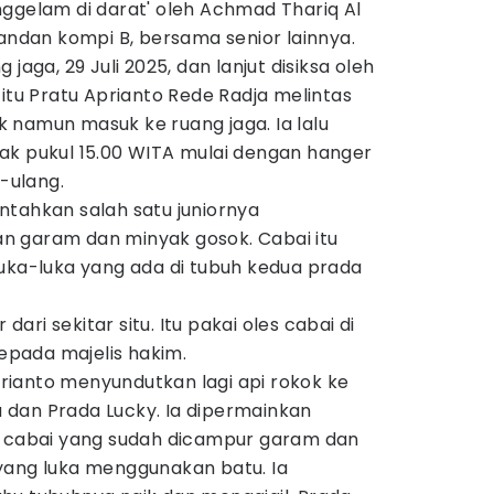
nggelam di darat' oleh Achmad Thariq Al
mandan kompi B, bersama senior lainnya.
jaga, 29 Juli 2025, dan lanjut disiksa oleh
 itu Pratu Aprianto Rede Radja melintas
 namun masuk ke ruang jaga. Ia lalu
ak pukul 15.00 WITA mulai dengan hanger
g-ulang.
ntahkan salah satu juniornya
n garam dan minyak gosok. Cabai itu
luka-luka yang ada di tubuh kedua prada
 dari sekitar situ. Itu pakai oles cabai di
kepada majelis hakim.
ianto menyundutkan lagi api rokok ke
dan Prada Lucky. Ia dipermainkan
n cabai yang sudah dicampur garam dan
yang luka menggunakan batu. Ia