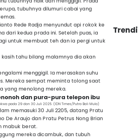
hu tubuhnya naik dan menggigil. Prada
erupa, tubuhnya dilumuri cabai yang
lemas.
rianto Rede Radja menyundut api rokok ke
Trend
 dari kedua prada ini. Setelah puas, ia
agi untuk membuat teh dan ia pergi untuk
us kasih tahu bilang malamnya dia akan
ngalami menggigil. Ia merasakan suhu
s. Mereka sempat meminta tolong saat
 ada yang menolong mereka.
 senonoh dan pura-pura telepon ibu
kwa pada 29 dan 30 Juli 2025. (IDN Times/Putra Bali Mula)
am memasuki 30 Juli 2205, datang Pratu
o De Araujo dan Pratu Petrus Nong Brian
n mabuk berat.
nggung mereka dicambuk, dan tubuh