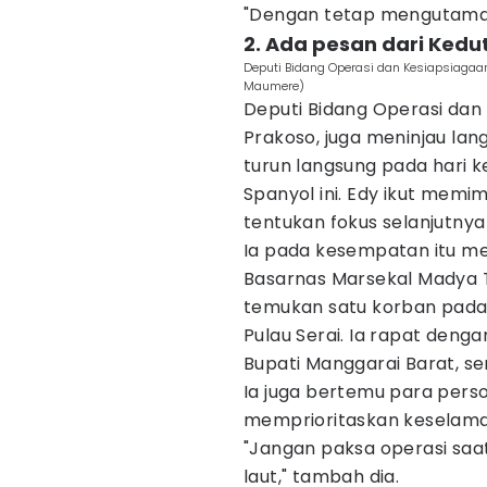
"Dengan tetap mengutamak
2. Ada pesan dari Kedu
Deputi Bidang Operasi dan Kesiapsiagaan
Maumere)
Deputi Bidang Operasi dan
Prakoso, juga meninjau lan
turun langsung pada hari 
Spanyol ini. Edy ikut memimp
tentukan fokus selanjutnya
Ia pada kesempatan itu me
Basarnas Marsekal Madya T
temukan satu korban pada 
Pulau Serai. Ia rapat deng
Bupati Manggarai Barat, sert
Ia juga bertemu para pers
memprioritaskan keselama
"Jangan paksa operasi sa
laut," tambah dia.