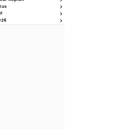
tus
FF
026