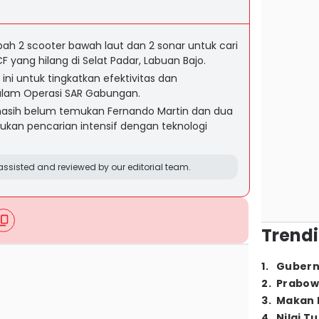
bah 2 scooter bawah laut dan 2 sonar untuk cari
F yang hilang di Selat Padar, Labuan Bajo.
ni untuk tingkatkan efektivitas dan
lam Operasi SAR Gabungan.
 masih belum temukan Fernando Martin dan dua
kukan pencarian intensif dengan teknologi
ssisted and reviewed by our editorial team.
Trendi
1
.
Gubern
2
.
Prabow
3
.
Makan B
4
.
Nilai T