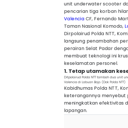
unit underwater scooter 
pencarian tiga korban hilan
Valencia
CF, Fernando Martí
Taman Nasional Komodo,
L
Dirpolairud Polda NTT, Kom
langsung penambahan peralat
perairan Selat Padar deng
membuat teknologi ini krus
keselamatan personel.
1. Tetap utamakan kes
Ditpolairud Polda NTT tambah dua unit un
Valencia di Labuan Bajo. (Dok Polda NTT)
Kabidhumas Polda NTT, Ko
keterangannya menyebut pe
meningkatkan efektivitas 
lapangan.