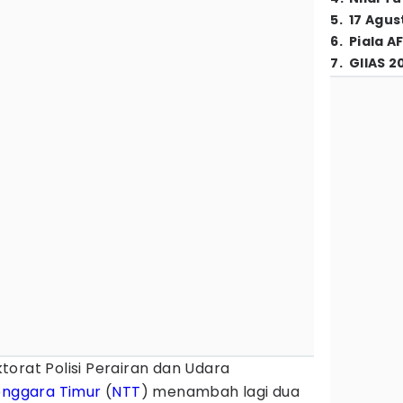
5
.
17 Agus
6
.
Piala A
7
.
GIIAS 2
ktorat Polisi Perairan dan Udara
enggara Timur
(
NTT
) menambah lagi dua