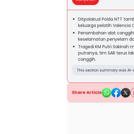
Ditpolairud Polda NTT tam
keluarga pelatih Valencia C
Penambahan alat canggih i
keselamatan penyelam da
Tragedi KM Putri Sakinah
putranya, tim SAR terus la
canggih.
This section summary was AI-a
Share Article