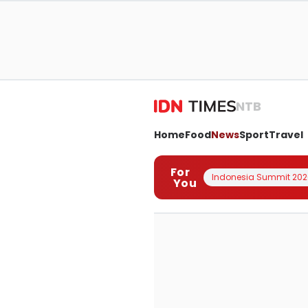
NTB
Home
Food
News
Sport
Travel
For
Indonesia Summit 202
You