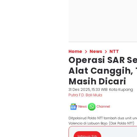
Home
News
NTT
Operasi SAR S
Alat Canggih,
Masih Dicari
31 Des 2025, 15:33 WIB
Kota Kupang
Putra F.D. Bali Mula
News
Channel
Ditpolairud Polda NTT tambah dua unit un
Valencia di Labuan Bajo. (Dok Polda NTT)
Intinya Sih