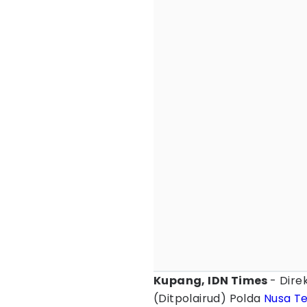
Kupang, IDN Times
- Dire
(Ditpolairud) Polda
Nusa T