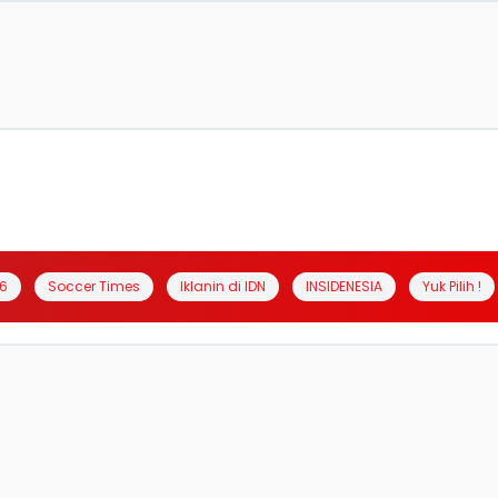
6
Soccer Times
Iklanin di IDN
INSIDENESIA
Yuk Pilih !