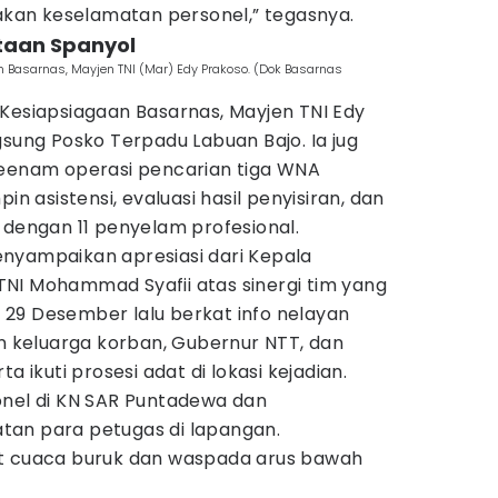
an keselamatan personel,” tegasnya.
taan Spanyol
 Basarnas, Mayjen TNI (Mar) Edy Prakoso. (Dok Basarnas
 Kesiapsiagaan Basarnas, Mayjen TNI Edy
gsung Posko Terpadu Labuan Bajo. Ia jug
keenam operasi pencarian tiga WNA
in asistensi, evaluasi hasil penyisiran, dan
 dengan 11 penyelam profesional.
nyampaikan apresiasi dari Kepala
NI Mohammad Syafii atas sinergi tim yang
29 Desember lalu berkat info nelayan
an keluarga korban, Gubernur NTT, dan
a ikuti prosesi adat di lokasi kejadian.
onel di KN SAR Puntadewa dan
tan para petugas di lapangan.
at cuaca buruk dan waspada arus bawah