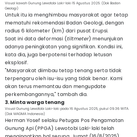
Visual kawah Gunung Lewotobi Laki-laki 15 Agustus 2025. (Dok Badan
Geologi)
Untuk itu ia menghimbau masyarakat agar tetap
mematuhi rekomendasi Badan Geologi, dengan
radius 6 kilometer (km) dari pusat Erupsi.
Saat ini data deformasi (
tiltmeter
) menunjukan
adanya peningkatan yang signifikan. Kondisi ini,
kata dia, juga berpotensi terhadap letusan
eksplosif.
"Masyarakat diimbau tetap tenang serta tidak
terpengaru oleh isu-isu yang tidak benar. Kami
akan terus memantau dan mengupdate
perkembangannya," tambah dia.
3. Minta warga tenang
Visual Gunung Lewotobi Laki-laki pada 16 Agustus 2025, pukul 09.36 WITA.
(Dok MAGMA Indonesia)
Herman Yosef selaku Petugas Pos Pengamatan
Gunung Api (PPGA) Lewotobi Laki-laki telah
mengingatkan hal serupa, Jumat (16/8/2025).