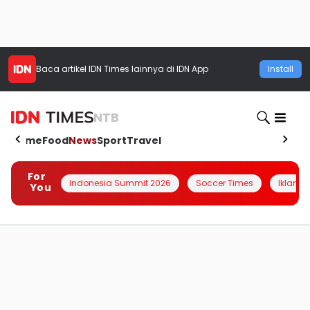
Baca artikel
IDN Times
lainnya di IDN App
Install
NTB
Home
Food
News
Sport
Travel
For
Indonesia Summit 2026
Soccer Times
Iklanin 
You