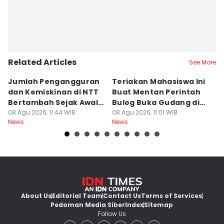
Related Articles
See More
Jumlah Pengangguran
Teriakan Mahasiswa Ini
K
dan Kemiskinan di NTT
Buat Mentan Perintah
R
Bertambah Sejak Awal
Bulog Buka Gudang di
H
2026
08 Agu 2026, 11:44 WIB
Alor
08 Agu 2026, 11:01 WIB
T
08
News
News
Ne
About Us
Editorial Team
Contact Us
Terms of Services
Pedoman Media Siber
Index
Sitemap
Follow Us