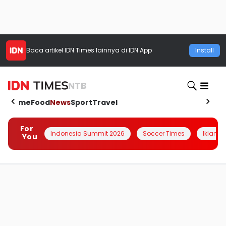
Baca artikel
IDN Times
lainnya di IDN App
Install
NTB
Home
Food
News
Sport
Travel
For
Indonesia Summit 2026
Soccer Times
Iklanin 
You