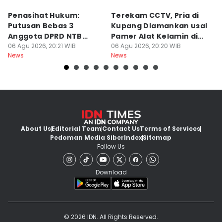
Penasihat Hukum:
Terekam CCTV, Pria di
K
Putusan Bebas 3
Kupang Diamankan usai
B
Anggota DPRD NTB
Pamer Alat Kelamin di
A
Bersifat Final
06 Agu 2026, 20:21 WIB
Kios
06 Agu 2026, 20:20 WIB
06
News
News
Ne
About Us
Editorial Team
Contact Us
Terms of Services
Pedoman Media Siber
Index
Sitemap
Follow Us
Download
© 2026 IDN. All Rights Reserved.