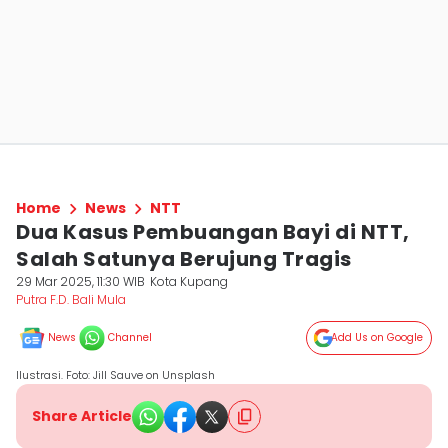
Home
News
NTT
Dua Kasus Pembuangan Bayi di NTT,
Salah Satunya Berujung Tragis
29 Mar 2025, 11:30 WIB
Kota Kupang
Putra F.D. Bali Mula
News
Channel
Add Us on Google
Ilustrasi. Foto: Jill Sauve on Unsplash
Share Article