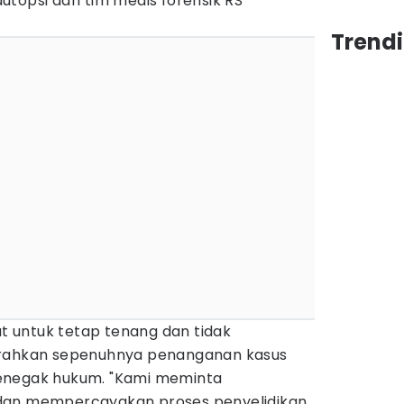
topsi dari tim medis forensik RS
Trend
 untuk tetap tenang dan tidak
erahkan sepenuhnya penanganan kasus
enegak hukum. "Kami meminta
dan mempercayakan proses penyelidikan