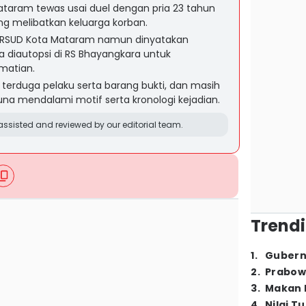
Mataram tewas usai duel dengan pria 23 tahun
ng melibatkan keluarga korban.
 RSUD Kota Mataram namun dinyatakan
 diautopsi di RS Bhayangkara untuk
matian.
terduga pelaku serta barang bukti, dan masih
na mendalami motif serta kronologi kejadian.
ssisted and reviewed by our editorial team.
Trendi
1
.
Gubern
2
.
Prabow
3
.
Makan B
4
.
Nilai T