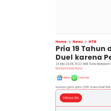
Home
News
NTB
Pria 19 Tahun
Duel karena P
23 Mei 2026, 19:22 WIB
Kota Mataram
Muhammad Nasir
News
Channel
Ilustrasi garis polisi (IDN Times/Arief Ra
Intinya Sih