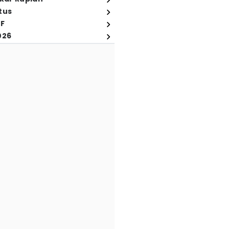
tus
FF
026