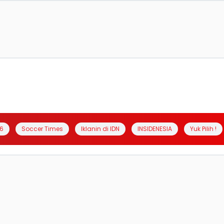
6
Soccer Times
Iklanin di IDN
INSIDENESIA
Yuk Pilih !