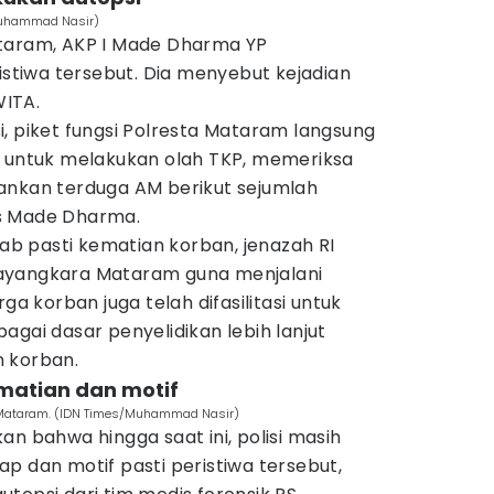
Muhammad Nasir)
ataram, AKP I Made Dharma YP
tiwa tersebut. Dia menyebut kejadian
WITA.
, piket fungsi Polresta Mataram langsung
n untuk melakukan olah TKP, memeriksa
ankan terduga AM berikut sejumlah
las Made Dharma.
 pasti kematian korban, jenazah RI
ayangkara Mataram guna menjalani
ga korban juga telah difasilitasi untuk
agai dasar penyelidikan lebih lanjut
 korban.
matian dan motif
a Mataram. (IDN Times/Muhammad Nasir)
bahwa hingga saat ini, polisi masih
p dan motif pasti peristiwa tersebut,