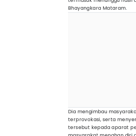
termasuk menunggu hasil au
Bhayangkara Mataram.
Dia mengimbau masyarakat
terprovokasi, serta meny
tersebut kepada aparat p
masyarakat menahan diri 