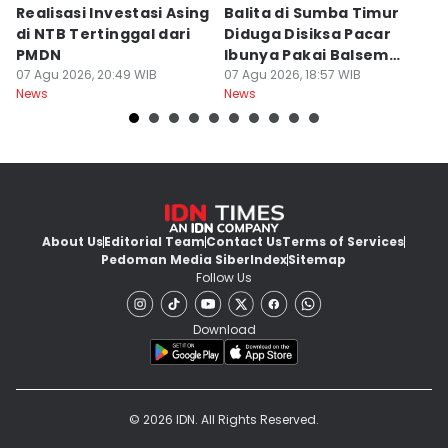
Realisasi Investasi Asing
Balita di Sumba Timur
P
di NTB Tertinggal dari
Diduga Disiksa Pacar
B
PMDN
Ibunya Pakai Balsem
T
07 Agu 2026, 20:49 WIB
dan Cabai
07 Agu 2026, 18:57 WIB
Mi
07
News
News
Ne
About Us
Editorial Team
Contact Us
Terms of Services
Pedoman Media Siber
Index
Sitemap
Follow Us
Download
© 2026 IDN. All Rights Reserved.