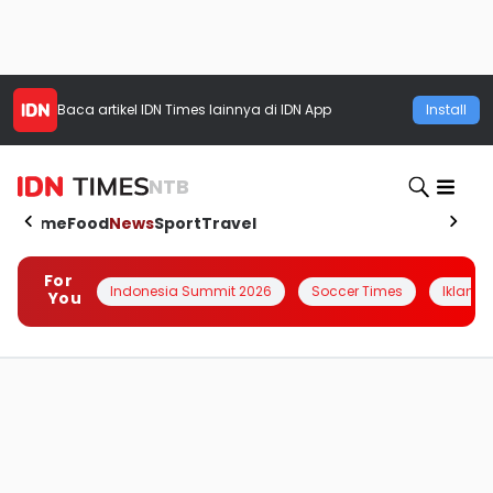
Baca artikel
IDN Times
lainnya di IDN App
Install
NTB
Home
Food
News
Sport
Travel
For
Indonesia Summit 2026
Soccer Times
Iklanin 
You