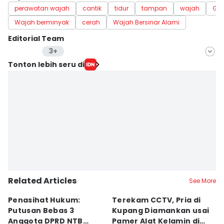
perawatan wajah
cantik
tidur
tampan
wajah
Glo
Wajah berminyak
cerah
Wajah Bersinar Alami
Editorial Team
3+
Editor
Tonton lebih seru di
Linggauni -
Editor
Sri Gunawan Wibisono
Editor
Merry Wulan
Related Articles
See More
Penasihat Hukum:
Terekam CCTV, Pria di
K
Putusan Bebas 3
Kupang Diamankan usai
B
Anggota DPRD NTB
Pamer Alat Kelamin di
A