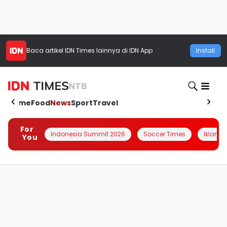
Baca artikel
IDN Times
lainnya di IDN App
Install
NTB
Home
Food
News
Sport
Travel
For
Indonesia Summit 2026
Soccer Times
Iklanin 
You