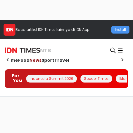
Baca artikel
IDN Times
lainnya di IDN App
Install
NTB
Home
Food
News
Sport
Travel
For
Indonesia Summit 2026
Soccer Times
Iklanin 
You