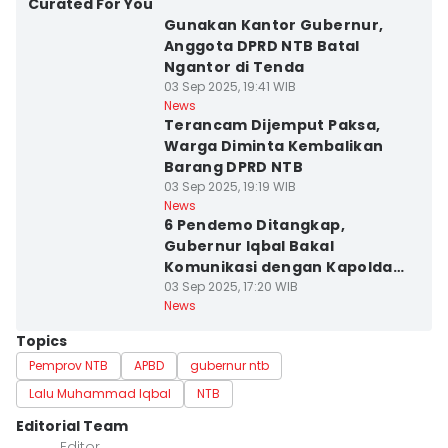
Curated For You
Gunakan Kantor Gubernur,
Anggota DPRD NTB Batal
Ngantor di Tenda
03 Sep 2025, 19:41 WIB
News
Terancam Dijemput Paksa,
Warga Diminta Kembalikan
Barang DPRD NTB
03 Sep 2025, 19:19 WIB
News
6 Pendemo Ditangkap,
Gubernur Iqbal Bakal
Komunikasi dengan Kapolda
NTB
03 Sep 2025, 17:20 WIB
News
Topics
Pemprov NTB
APBD
gubernur ntb
Lalu Muhammad Iqbal
NTB
Editorial Team
Editor