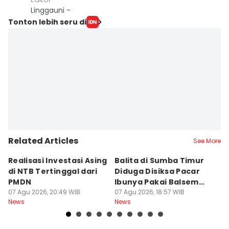
Linggauni -
Tonton lebih seru di
Related Articles
See More
Realisasi Investasi Asing
Balita di Sumba Timur
P
di NTB Tertinggal dari
Diduga Disiksa Pacar
B
PMDN
Ibunya Pakai Balsem
T
07 Agu 2026, 20:49 WIB
dan Cabai
07 Agu 2026, 18:57 WIB
Mi
07
News
News
Ne