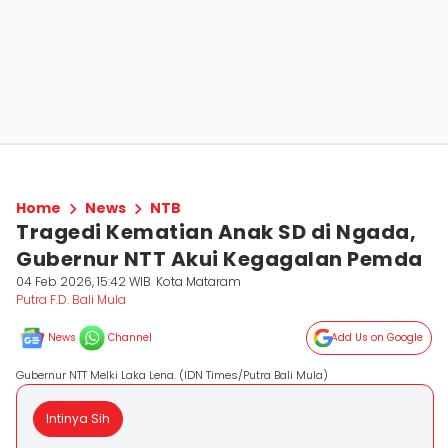
Home
News
NTB
Tragedi Kematian Anak SD di Ngada,
Gubernur NTT Akui Kegagalan Pemda
04 Feb 2026, 15:42 WIB
Kota Mataram
Putra F.D. Bali Mula
News
Channel
Add Us on Google
Gubernur NTT Melki Laka Lena. (IDN Times/Putra Bali Mula)
Intinya Sih