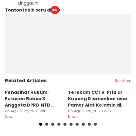
Linggauni -
Tonton lebih seru di
Related Articles
See More
Penasihat Hukum:
Terekam CCTV, Pria di
K
Putusan Bebas 3
Kupang Diamankan usai
B
Anggota DPRD NTB
Pamer Alat Kelamin di
A
Bersifat Final
06 Agu 2026, 20:21 WIB
Kios
06 Agu 2026, 20:20 WIB
06
News
News
Ne