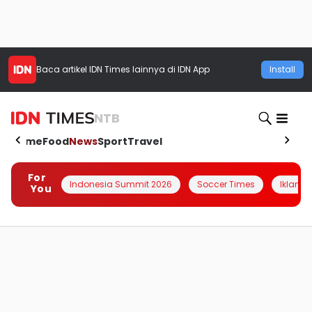
Baca artikel
IDN Times
lainnya di IDN App
Install
NTB
Home
Food
News
Sport
Travel
For
Indonesia Summit 2026
Soccer Times
Iklanin 
You