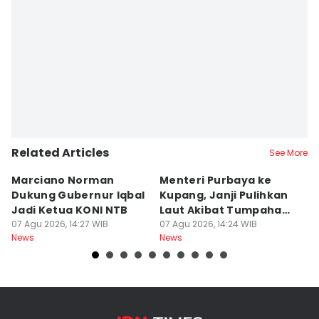
Related Articles
See More
Marciano Norman
Menteri Purbaya ke
P
Dukung Gubernur Iqbal
Kupang, Janji Pulihkan
P
Jadi Ketua KONI NTB
Laut Akibat Tumpahan
A
07 Agu 2026, 14:27 WIB
Minyak Montara
07 Agu 2026, 14:24 WIB
Be
06
News
News
Ne