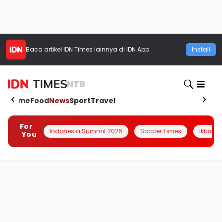
Baca artikel
IDN Times
lainnya di IDN App
Install
NTB
Home
Food
News
Sport
Travel
For
Indonesia Summit 2026
Soccer Times
Iklanin 
You