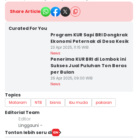
Share Article
Curated For You
Program KUR Sapi BRI Dongkrak
Ekonomi Peternak di Desa Kesik
23 Apr 2025, 11:15 WIB
News
Penerima KUR BRI di Lombok ini
Sukses Jual Puluhan Ton Beras
per Bulan
26 Apr 2025, 09:00 WIB
News
Topics
Mataram
NTB
bisnis
ibu muda
pakaian
Editorial Team
Editor
Linggauni -
Tonton lebih seru di