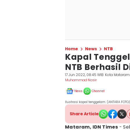
Home
News
NTB
Kapal Tenggela
NTB Berhasil 
17 Jun 2022, 08:45 WIB
Kota Mataram
Muhammad Nasir
News
Channel
Ilustrasi kapal tenggelam. (ANTARA FOT
Share Article
Mataram, IDN Times
- Se