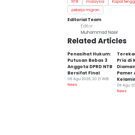
NTB
malaysia
Kapal teng
pekerja migran
Editorial Team
Editor
Muhammad Nasir
Related Articles
Penasihat Hukum:
Tereka
Putusan Bebas 3
Pria di
Anggota DPRD NTB
Diaman
Bersifat Final
Pamer 
06 Agu 2026, 20:21 WIB
Kelamin
News
06 Agu 20
News