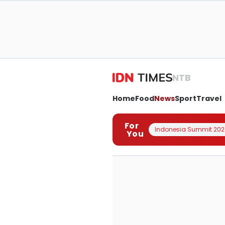
NTB
Home
Food
News
Sport
Travel
For
Indonesia Summit 202
You