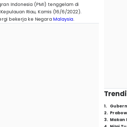
ran Indonesia (PMI) tenggelam di
 Kepulauan Riau, Kamis (16/6/2022).
rgi bekerja ke Negara
Malaysia
.
Trendi
1
.
Gubern
2
.
Prabow
3
.
Makan B
4
.
Nilai T