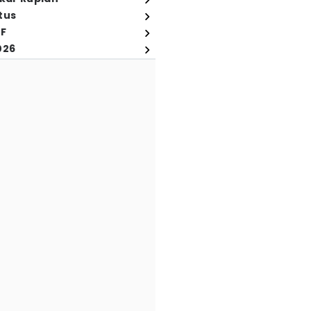
tus
FF
026