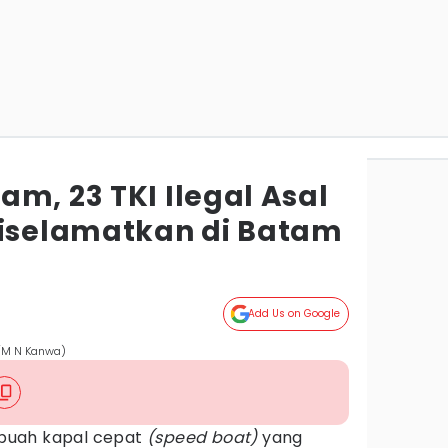
m, 23 TKI Ilegal Asal
Diselamatkan di Batam
Add Us on Google
O/M N Kanwa)
buah kapal cepat
(speed boat)
yang