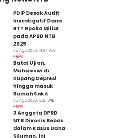
PDIP Desak Audit
Investigatif Dana
BTT Rp484 Miliar
pada APBD NTB
2025
05 Agu 2026, 14:24 WIB
alahkan UGM,
Tebing Pemisah
7 Hal tentang
News
npad Melaju ke
Kawah Danau Tiga
Menjadi Dewasa
Batal Ujian,
mifinal Liga
Warna Longsor, Ini
yang Tidak Pern
Mahasiswi di
ebat IDN Times
Penyebabnya!
Diajarkan di
Kupang Depresi
026
06 Agu 2026, 15:43 WIB
Sekolah
hingga masuk
News
 Agu 2026, 18:43 WIB
06 Agu 2026, 09:47 WI
ws
Rumah Sakit
News
05 Agu 2026, 15:21 WIB
News
3 Anggota DPRD
NTB Divonis Bebas
dalam Kasus Dana
Siluman, Ini