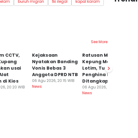
gelam
buruh migran
tki ilegal
kapal karam
See More
m CCTV,
Kejaksaan
Ratusan Massa
K
 Kupang
Nyatakan Banding
Kepung Mapolres
U
kan usai
Vonis Bebas 3
Lotim, Tuntut
Se
Alat
Anggota DPRD NTB
Penghina Bupati
D
 di Kios
06 Agu 2026, 20:15 WIB
Ditangkap
2
News
26, 20:20 WIB
06 Agu 2026, 19:15 WIB
06
News
Ne