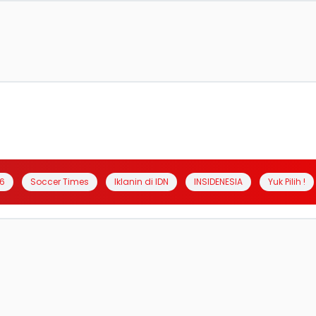
6
Soccer Times
Iklanin di IDN
INSIDENESIA
Yuk Pilih !