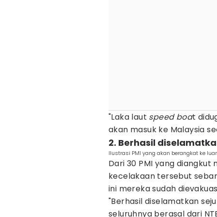
"Laka laut
speed
boa
t did
akan masuk ke Malaysia seca
2. Berhasil diselamatka
Ilustrasi PMI yang akan berangkat ke luar
Dari 30 PMI yang diangku
kecelakaan tersebut sebany
ini mereka sudah dievakuas
"Berhasil diselamatkan sej
seluruhnya berasal dari NTB