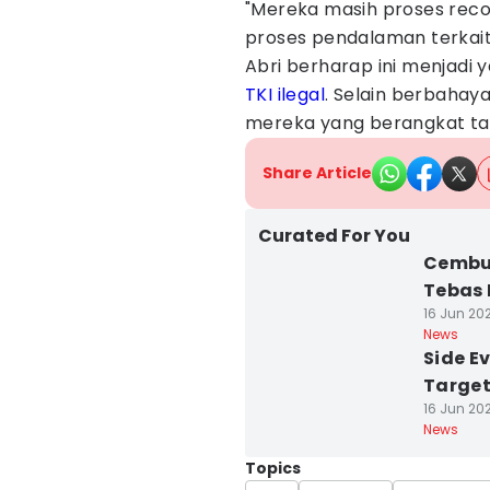
"Mereka masih proses reco
proses pendalaman terkait
Abri berharap ini menjadi 
TKI ilegal
. Selain berbahay
mereka yang berangkat tan
Share Article
Curated For You
Cembur
Tebas 
16 Jun 202
News
Side E
Target
16 Jun 202
News
Topics