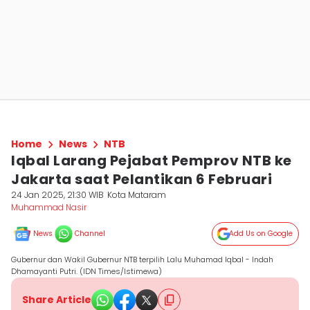
Home
News
NTB
Iqbal Larang Pejabat Pemprov NTB ke
Jakarta saat Pelantikan 6 Februari
24 Jan 2025, 21:30 WIB
Kota Mataram
Muhammad Nasir
News
Channel
Add Us on Google
Gubernur dan Wakil Gubernur NTB terpilih Lalu Muhamad Iqbal - Indah
Dhamayanti Putri. (IDN Times/Istimewa)
Share Article