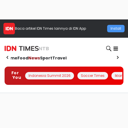
Baca artikel
IDN Times
lainnya di IDN App
Install
NTB
Home
Food
News
Sport
Travel
For
Indonesia Summit 2026
Soccer Times
Iklanin 
You