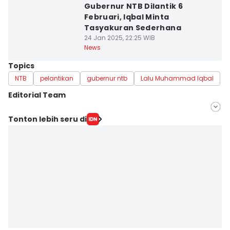
Gubernur NTB Dilantik 6
Februari, Iqbal Minta
Tasyakuran Sederhana
24 Jan 2025, 22:25 WIB
News
Topics
NTB
pelantikan
gubernur ntb
Lalu Muhammad Iqbal
Editorial Team
Editor
Tonton lebih seru di
Linggauni -
Editor
Muhammad Nasir