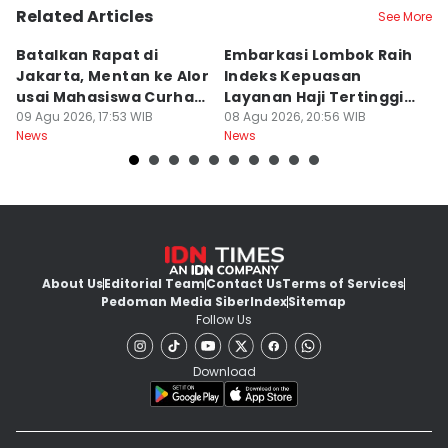
Related Articles
See More
Batalkan Rapat di
Embarkasi Lombok Raih
9
Jakarta, Mentan ke Alor
Indeks Kepuasan
P
usai Mahasiswa Curhat
Layanan Haji Tertinggi
H
Beras Mahal
09 Agu 2026, 17:53 WIB
Nasional
08 Agu 2026, 20:56 WIB
B
08
News
News
Ne
J
About Us
Editorial Team
Contact Us
Terms of Services
Pedoman Media Siber
Index
Sitemap
Follow Us
Download