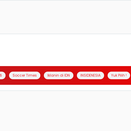
6
Soccer Times
Iklanin di IDN
INSIDENESIA
Yuk Pilih !