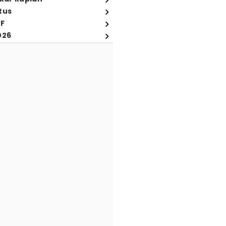
tus
FF
026