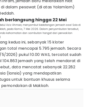
 ihram, jemaah baru melafalkan niat
 di dalam pesawat (di atas Yalamlam)
 Jeddah.
ah berlangsung hingga 22 Mei
 Abdul Aziz Ahmad, menyambut kedatangan jemaah asal Solo di
Jeddah, pada Kamis, 7 Mei 2026. Dalam penyambutan tersebut,
anda kehormatan dan sambutan hangat dari perwakilan
)
ng kedua ini, sebanyak 15 kloter
an total mencapai 5.795 jemaah. Secara
/5/2026) pukul 10.00 WAS, tercatat sudah
l 104.863 jemaah yang telah mendarat di
rsebut, data mencatat sebanyak 22.282
sia (lansia) yang mendapatkan
tugas untuk bantuan khusus selama
u pemondokan di Makkah.