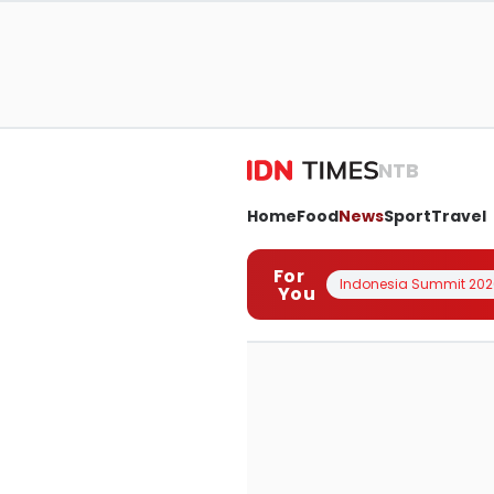
NTB
Home
Food
News
Sport
Travel
For
Indonesia Summit 202
You