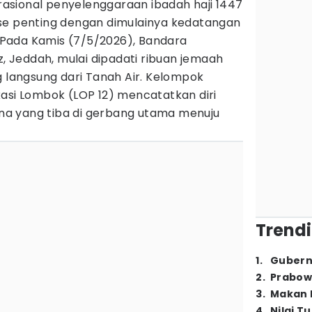
asional penyelenggaraan ibadah haji 1447
se penting dengan dimulainya kedatangan
Pada Kamis (7/5/2026), Bandara
z, Jeddah, mulai dipadati ribuan jemaah
g langsung dari Tanah Air. Kelompok
kasi Lombok (LOP 12) mencatatkan diri
a yang tiba di gerbang utama menuju
.
Trendi
1
.
Gubern
2
.
Prabow
3
.
Makan B
4
.
Nilai T