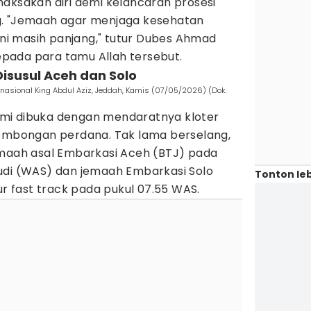
maksakan diri demi kelancaran prosesi
g. "Jemaah agar menjaga kesehatan
 ini masih panjang," tutur Dubes Ahmad
pada para tamu Allah tersebut.
 Disusul Aceh dan Solo
rnasional King Abdul Aziz, Jeddah, Kamis (07/05/2026) (Dok.
mi dibuka dengan mendaratnya kloter
rombongan perdana. Tak lama berselang,
emaah asal Embarkasi Aceh (BTJ) pada
udi (WAS) dan jemaah Embarkasi Solo
Tonton leb
ur fast track pada pukul 07.55 WAS.