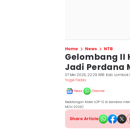
Home
News
NTB
Gelombang II H
Jadi Perdana 
07 Mei 2026, 22:29 WIB
Kab. Lombok 
Yogie Fadila
News
Channel
Kedatangan Kloter LOP-12 di bandara inte
MCH 2026)
Share Article