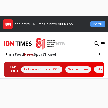
Baca artikel
IDN Times
lainnya di IDN App
Install
NTB
Home
Food
News
Sport
Travel
For
Indonesia Summit 2026
Soccer Times
Iklanin 
You