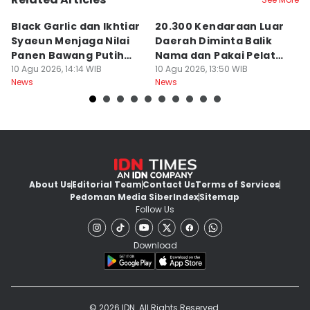
Black Garlic dan Ikhtiar
20.300 Kendaraan Luar
B
Syaeun Menjaga Nilai
Daerah Diminta Balik
J
Panen Bawang Putih
Nama dan Pakai Pelat
u
Sembalun
10 Agu 2026, 14:14 WIB
NTB
10 Agu 2026, 13:50 WIB
B
09
News
News
Ne
About Us
Editorial Team
Contact Us
Terms of Services
Pedoman Media Siber
Index
Sitemap
Follow Us
Download
© 2026 IDN. All Rights Reserved.