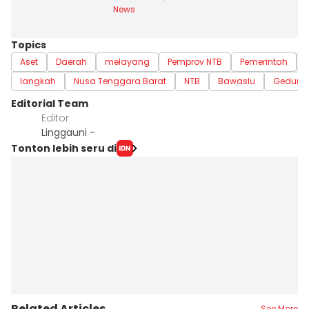
News
Topics
Aset
Daerah
melayang
Pemprov NTB
Pemerintah
langkah
Nusa Tenggara Barat
NTB
Bawaslu
Gedung
Editorial Team
Editor
Linggauni -
Tonton lebih seru di
Related Articles
See More