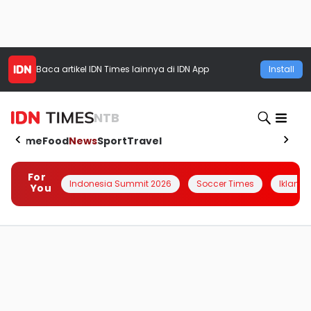
Baca artikel
IDN Times
lainnya di IDN App
Install
NTB
Home
Food
News
Sport
Travel
For
Indonesia Summit 2026
Soccer Times
Iklanin 
You