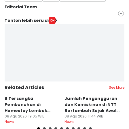
Editorial Team
Editor
Tonton lebih seru di
Sri Gunawan Wibisono
Editor
Muhammad Nasir
Related Articles
See More
9 Tersangka
Jumlah Pengangguran
T
Pembunuhan di
dan Kemiskinan di NTT
B
Homestay Lombok
Bertambah Sejak Awal
B
Barat Dilimpahkan ke
08 Agu 2026, 19:05 WIB
2026
08 Agu 2026, 11:44 WIB
A
08
News
News
Ne
Jaksa