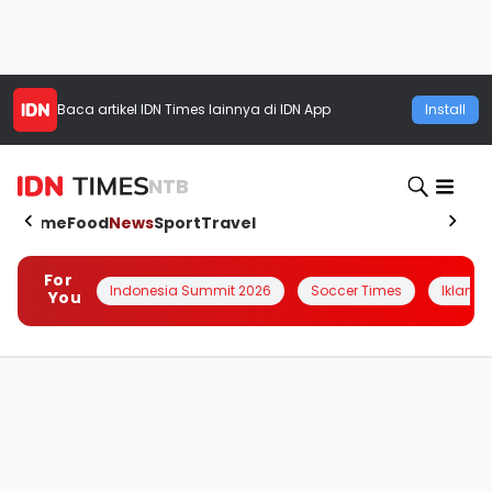
Baca artikel
IDN Times
lainnya di IDN App
Install
NTB
Home
Food
News
Sport
Travel
For
Indonesia Summit 2026
Soccer Times
Iklanin 
You