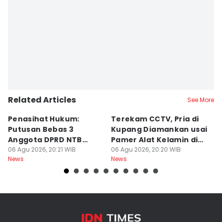
Related Articles
See More
Penasihat Hukum:
Terekam CCTV, Pria di
K
Putusan Bebas 3
Kupang Diamankan usai
B
Anggota DPRD NTB
Pamer Alat Kelamin di
A
Bersifat Final
06 Agu 2026, 20:21 WIB
Kios
06 Agu 2026, 20:20 WIB
06
News
News
Ne