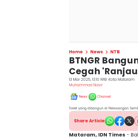
Home
News
NTB
BTNGR Bangun 
Cegah 'Ranjau'
13 Mar 2025, 13:10 WIB
Kota Mataram
Muhammad Nasir
News
Channel
Toilet yang dibangun di Pelawangan Sem
Share Article
Mataram, IDN Times
- Ba