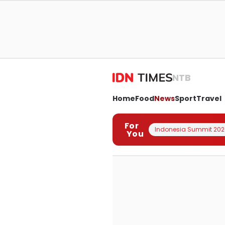
NTB
Home
Food
News
Sport
Travel
For
Indonesia Summit 202
You