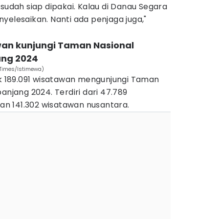
 sudah siap dipakai. Kalau di Danau Segara
yelesaikan. Nanti ada penjaga juga,"
wan kunjungi Taman Nasional
ang 2024
N Times/Istimewa)
189.091 wisatawan mengunjungi Taman
anjang 2024. Terdiri dari 47.789
n 141.302 wisatawan nusantara.