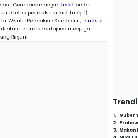
utdoor Gear membangun
toilet
pada
eter di atas permukaan laut (mdpl)
lur Wisata Pendakian Sembalun,
Lombok
di atas awan itu bertujuan menjaga
ng Rinjani.
Trendi
1
.
Gubern
2
.
Prabow
3
.
Makan B
4
.
Nilai T