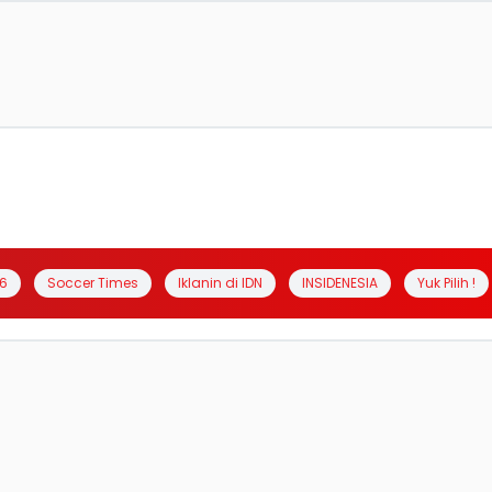
6
Soccer Times
Iklanin di IDN
INSIDENESIA
Yuk Pilih !