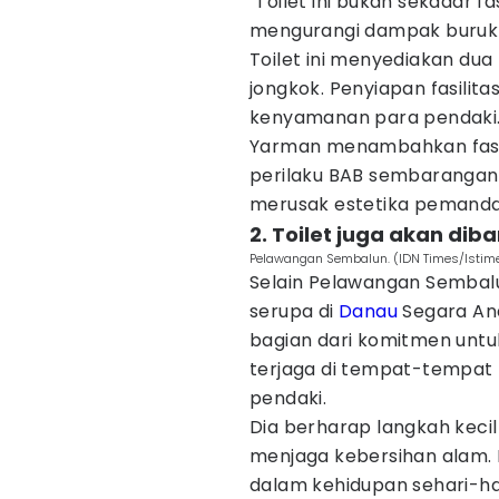
"Toilet ini bukan sekadar f
mengurangi dampak buruk ba
Toilet ini menyediakan dua p
jongkok. Penyiapan fasilita
kenyamanan para pendaki
Yarman menambahkan fasili
perilaku BAB sembarangan
merusak estetika pemandan
2. Toilet juga akan di
Pelawangan Sembalun. (IDN Times/Istim
Selain Pelawangan Sembal
serupa di
Danau
Segara Ana
bagian dari komitmen untu
terjaga di tempat-tempat 
pendaki.
Dia berharap langkah kecil
menjaga kebersihan alam. 
dalam kehidupan sehari-har