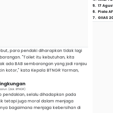
5
.
17 Agus
6
.
Piala A
7
.
GIIAS 2
but, para pendaki diharapkan tidak lagi
arangan. "Toilet itu kebutuhan, kita
ak ada BAB sembarangan yang jadi ranjau
kin kotor," kata Kepala BTNGR Yarman,
 lingkungan
alun. (dok. BTNGR)
 pendakian, selalu dihadapkan pada
ik tetapi juga moral dalam menjaga
unya bagaimana menjaga kebersihan di