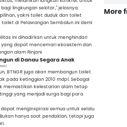
asilitas, melainkan langkah konkret untuk
gi lingkungan sekitar," jelasnya.
More 
ilihan, yakni toilet duduk dan toilet
s toilet di Pelawangan Sembalun ini demi
.
tas ini dihadirkan untuk menghindari
 yang dapat mencemari ekosistem dan
gan alam Rinjani.
bangun di Danau Segara Anak
ewa)
un, BTNGR juga akan membangun toilet
k pada ketinggian 2010 mdpl. Sebagai
k memastikan kelestarian alam tetap
tinggi yang menjadi surga bagi para
 dapat menginspirasi semua untuk selalu
Bukan hanya saat pendakian, tetapi juga
i.