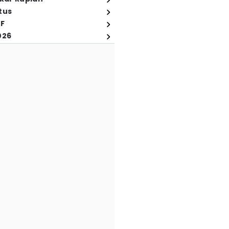
tus
FF
026