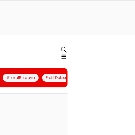
#LokalBerdaya
Profil Dokter
Quiz
Join Community