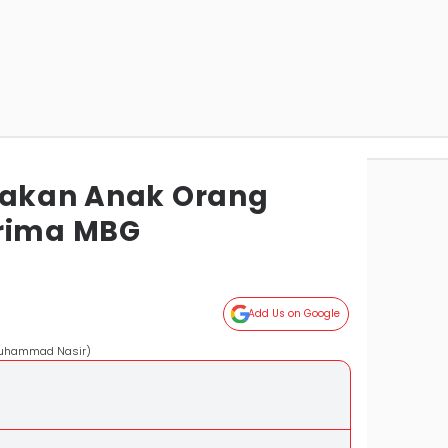
lakan Anak Orang
erima MBG
Add Us on Google
/Muhammad Nasir)