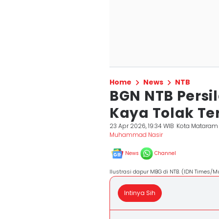
Home
News
NTB
BGN NTB Persi
Kaya Tolak T
23 Apr 2026, 19:34 WIB
Kota Mataram
Muhammad Nasir
News
Channel
Ilustrasi dapur MBG di NTB. (IDN Times
Intinya Sih