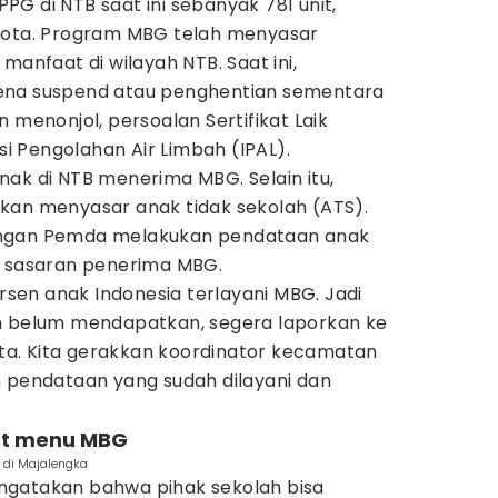
G di NTB saat ini sebanyak 781 unit,
/kota. Program MBG telah menyasar
manfaat di wilayah NTB. Saat ini,
ena suspend atau penghentian sementara
 menonjol, persoalan Sertifikat Laik
asi Pengolahan Air Limbah (IPAL).
ak di NTB menerima MBG. Selain itu,
kan menyasar anak tidak sekolah (ATS).
engan Pemda melakukan pendataan anak
i sasaran penerima MBG.
ersen anak Indonesia terlayani MBG. Jadi
n belum mendapatkan, segera laporkan ke
a. Kita gerakkan koordinator kecamatan
n pendataan yang sudah dilayani dan
est menu MBG
 di Majalengka
gatakan bahwa pihak sekolah bisa