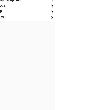
tus
FF
026