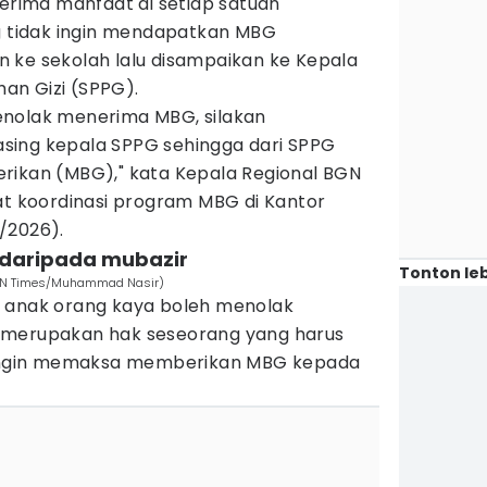
nerima manfaat di setiap satuan
ng tidak ingin mendapatkan MBG
 ke sekolah lalu disampaikan ke Kepala
an Gizi (SPPG).
enolak menerima MBG, silakan
sing kepala SPPG sehingga dari SPPG
rikan (MBG)," kata Kepala Regional BGN
at koordinasi program MBG di Kantor
/2026).
 daripada mubazir
Tonton leb
(IDN Times/Muhammad Nasir)
i anak orang kaya boleh menolak
 merupakan hak seseorang yang harus
k ingin memaksa memberikan MBG kepada