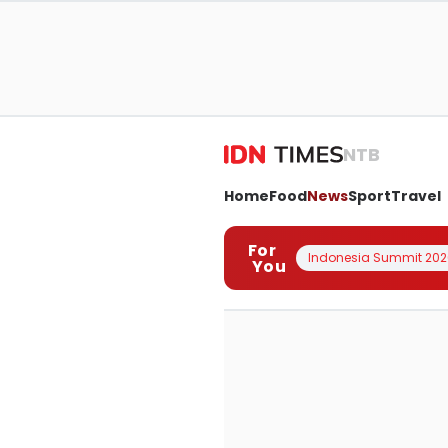
NTB
Home
Food
News
Sport
Travel
For
Indonesia Summit 202
You