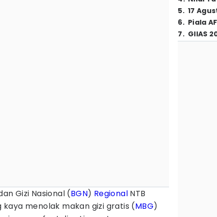
5
.
17 Agus
6
.
Piala A
7
.
GIIAS 2
dan Gizi Nasional (
BGN
)
Regional
NTB
kaya menolak makan gizi gratis (
MBG
)