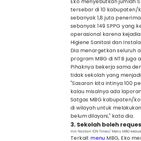
Eko menyebutkan jumlah SPP
tersebar di 10 kabupaten
sebanyak 1,8 juta penerima 
sebanyak 149 SPPG yang k
operasional karena kejadian
Higiene Sanitasi dan Instal
Dia menargetkan seluruh an
program MBG di NTB juga a
Pihaknya bekerja sama d
tidak sekolah yang menjad
"Sasaran kita intinya 100 p
kalau misalnya ada lapora
Satgas MBG kabupaten/kot
di wilayah untuk melakuka
belum dilayani," kata dia.
3. Sekolah boleh requ
Inin Nastain IDN Times/ Menu MBG kedua
Terkait
menu
MBG, Eko men