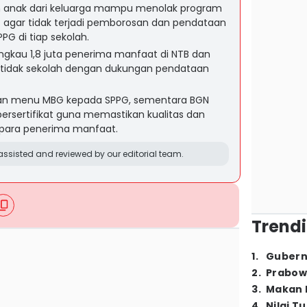
anak dari keluarga mampu menolak program
) agar tidak terjadi pemborosan dan pendataan
PG di tiap sekolah.
gkau 1,8 juta penerima manfaat di NTB dan
k tidak sekolah dengan dukungan pendataan
an menu MBG kepada SPPG, sementara BGN
rsertifikat guna memastikan kualitas dan
para penerima manfaat.
ssisted and reviewed by our editorial team.
Trendi
1
.
Gubern
2
.
Prabow
3
.
Makan B
4
.
Nilai T