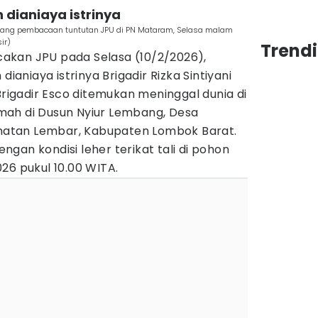
 dianiaya istrinya
 sidang pembacaan tuntutan JPU di PN Mataram, Selasa malam
ir)
Trend
akan JPU pada Selasa (10/2/2026),
dianiaya istrinya Brigadir Rizka Sintiyani
Brigadir Esco ditemukan meninggal dunia di
mah di Dusun Nyiur Lembang, Desa
atan Lembar, Kabupaten Lombok Barat.
gan kondisi leher terikat tali di pohon
26 pukul 10.00 WITA.