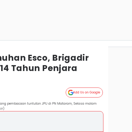
han Esco, Brigadir
 14 Tahun Penjara
m
Add Us on Google
 sidang pembacaan tuntutan JPU di PN Mataram, Selasa malam
ir)