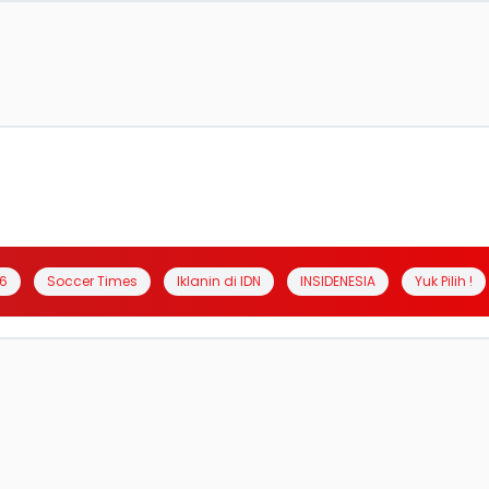
6
Soccer Times
Iklanin di IDN
INSIDENESIA
Yuk Pilih !