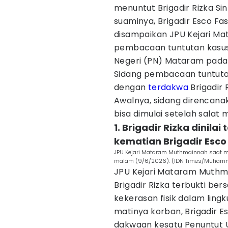
menuntut Brigadir Rizka Si
suaminya, Brigadir Esco Fas
disampaikan JPU Kejari M
pembacaan tuntutan kasus
Negeri (PN) Mataram pada
Sidang pembacaan tuntuta
dengan
terdakwa
Brigadir 
Awalnya, sidang direncana
bisa dimulai setelah salat 
1. Brigadir Rizka dinil
kematian Brigadir Esco
JPU Kejari Mataram Muthmainnah saat 
malam (9/6/2026). (IDN Times/Muhamm
JPU Kejari Mataram Muth
Brigadir Rizka terbukti be
kekerasan fisik dalam lin
matinya korban, Brigadir 
dakwaan kesatu Penuntut 