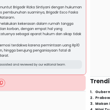
ntut Brigadir Rizka Sintiyani dengan hukuman
us pembunuhan suaminya, Brigadir Esco Faska
 Mataram.
h melakukan kekerasan dalam rumah tangga
an korban, dengan empat hal yang
tusnya sebagai aparat hukum dan sikap tidak
emosi terdakwa karena permintaan uang Rp10
an, hingga berujung penganiayaan fatal di
arat.
ssisted and reviewed by our editorial team.
Trendi
1
.
Gubern
2
.
Prabow
3
.
Makan B
4
.
Nilai T