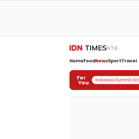
NTB
Home
Food
News
Sport
Travel
For
Indonesia Summit 202
You