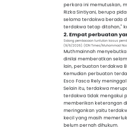
perkara ini memutuskan, 
Rizka Sintiyani, berupa pid
selama terdakwa berada d
terdakwa tetap ditahan," 
2. Empat perbuatan y
Sidang pembacaan tuntutan kasus pembu
(9/6/2026). (IDN Times/Muhammad Nas
Muthmainnah menyebutkan
dinilai memberatkan selam
lain, perbuatan terdakwa 
Kemudian perbuatan terda
Esco Fasca Rely meninggal
Selain itu, terdakwa meru
terdakwa tidak mengakui p
memberikan keterangan di
meringankan yaitu terdak
kecil yang masih memerluk
belum pernah dihukum.