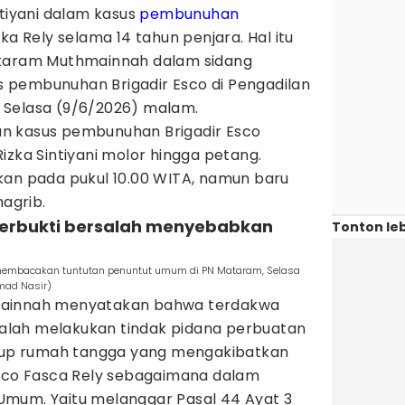
ntiyani dalam kasus
pembunuhan
ka Rely selama 14 tahun penjara. Hal itu
ataram Muthmainnah dalam sidang
 pembunuhan Brigadir Esco di Pengadilan
 Selasa (9/6/2026) malam.
n kasus pembunuhan Brigadir Esco
Rizka Sintiyani molor hingga petang.
kan pada pukul 10.00 WITA, namun baru
magrib.
ai terbukti bersalah menyebabkan
Tonton leb
membacakan tuntutan penuntut umum di PN Mataram, Selasa
ad Nasir)
mainnah menyatakan bahwa terdakwa
rsalah melakukan tindak pidana perbuatan
gkup rumah tangga yang mengakibatkan
Esco Fasca Rely sebagaimana dalam
Umum. Yaitu melanggar Pasal 44 Ayat 3