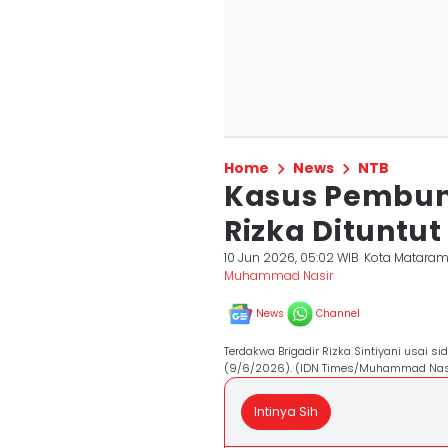
Home
News
NTB
Kasus Pembunu
Rizka Dituntut
10 Jun 2026, 05:02 WIB
Kota Matara
Muhammad Nasir
News
Channel
Terdakwa Brigadir Rizka Sintiyani usai
(9/6/2026). (IDN Times/Muhammad Nas
Intinya Sih