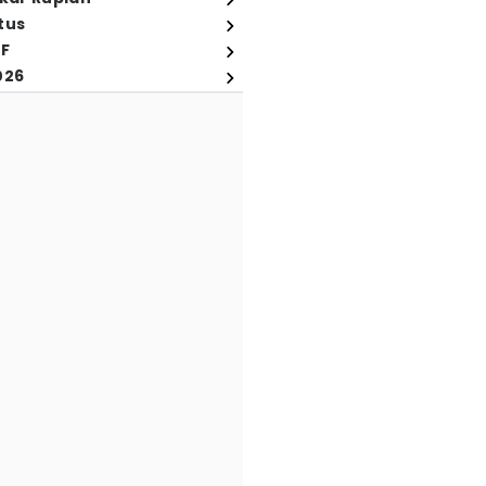
tus
FF
026