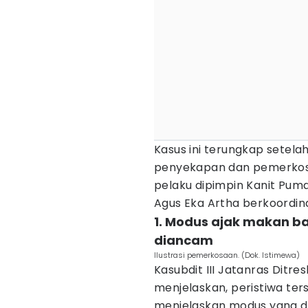
Kasus ini terungkap setel
penyekapan dan pemerkos
pelaku dipimpin Kanit Pum
Agus Eka Artha berkoordin
1. Modus ajak makan ba
diancam
Ilustrasi pemerkosaan. (Dok. Istimewa)
Kasubdit III Jatanras Ditr
menjelaskan, peristiwa terse
menjelaskan modus yang di