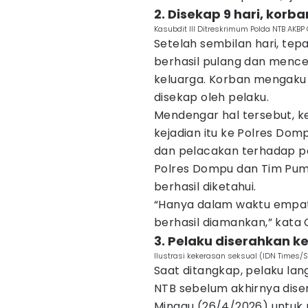
2. Disekap 9 hari, korba
Kasubdit III Ditreskrimum Polda NTB AKB
Setelah sembilan hari, tep
berhasil pulang dan mence
keluarga. Korban mengaku 
disekap oleh pelaku.
Mendengar hal tersebut, 
kejadian itu ke Polres Dom
dan pelacakan terhadap pe
Polres Dompu dan Tim Pum
berhasil diketahui.
“Hanya dalam waktu empat 
berhasil diamankan,” kata 
3. Pelaku diserahkan k
Ilustrasi kekerasan seksual (IDN Times/
Saat ditangkap, pelaku la
NTB sebelum akhirnya dise
Minggu (26/4/2026) untuk m