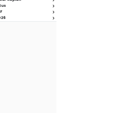
tus
FF
026