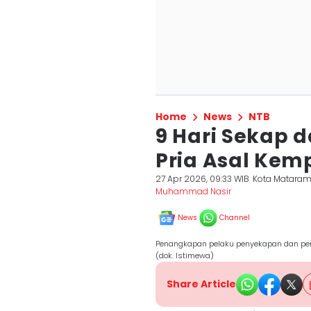
Home
News
NTB
9 Hari Sekap 
Pria Asal Kem
27 Apr 2026, 09:33 WIB
Kota Matara
Muhammad Nasir
News
Channel
Penangkapan pelaku penyekapan dan pem
(dok. Istimewa)
Share Article