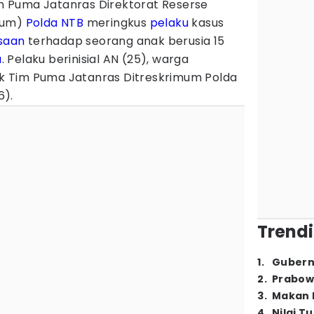
m Puma Jatanras Direktorat Reserse
mum)
Polda NTB
meringkus
pelaku
kasus
saan
terhadap seorang anak berusia 15
u
. Pelaku berinisial AN (25), warga
 Tim Puma Jatanras Ditreskrimum Polda
6).
Trendi
1
.
Gubern
2
.
Prabow
3
.
Makan B
4
.
Nilai T