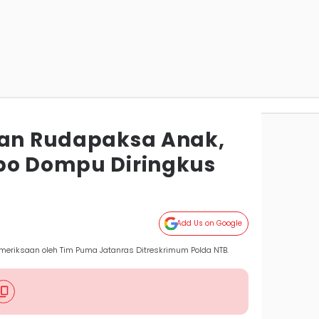
dan Rudapaksa Anak,
po Dompu Diringkus
m
Add Us on Google
eriksaan oleh Tim Puma Jatanras Ditreskrimum Polda NTB.