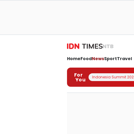
NTB
Home
Food
News
Sport
Travel
For
Indonesia Summit 202
You