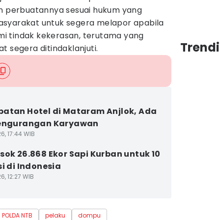
perbuatannya sesuai hukum yang
asyarakat untuk segera melapor apabila
i tindak kekerasan, terutama yang
Trend
t segera ditindaklanjuti.
atan Hotel di Mataram Anjlok, Ada
Pengurangan Karyawan
6, 17:44 WIB
sok 26.868 Ekor Sapi Kurban untuk 10
si di Indonesia
6, 12:27 WIB
POLDA NTB
pelaku
dompu