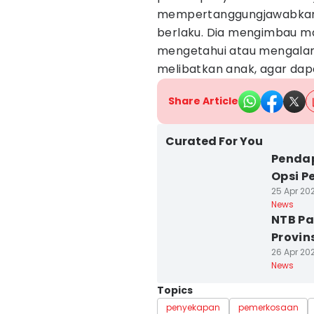
mempertanggungjawabkan 
berlaku. Dia mengimbau m
mengetahui atau mengalam
melibatkan anak, agar dapa
Share Article
Curated For You
Pendap
Opsi 
25 Apr 202
News
NTB Pa
Provin
26 Apr 202
News
Topics
penyekapan
pemerkosaan