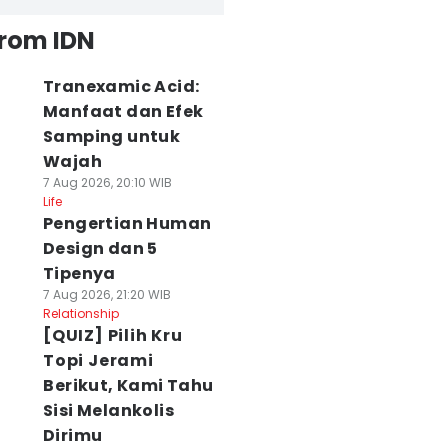
from IDN
Tranexamic Acid:
Manfaat dan Efek
Samping untuk
Wajah
7 Aug 2026, 20:10 WIB
Life
Pengertian Human
Design dan 5
Tipenya
7 Aug 2026, 21:20 WIB
Relationship
[QUIZ] Pilih Kru
Topi Jerami
Berikut, Kami Tahu
Sisi Melankolis
Dirimu