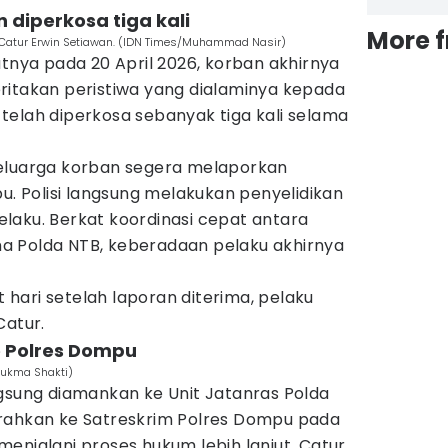
n diperkosa tiga kali
More 
P Catur Erwin Setiawan. (IDN Times/Muhammad Nasir)
atnya pada 20 April 2026, korban akhirnya
ritakan peristiwa yang dialaminya kepada
telah diperkosa sebanyak tiga kali selama
keluarga korban segera melaporkan
pu. Polisi langsung melakukan penyelidikan
laku. Berkat koordinasi cepat antara
a Polda NTB, keberadaan pelaku akhirnya
hari setelah laporan diterima, pelaku
Catur.
e Polres Dompu
Sukma Shakti)
ngsung diamankan ke Unit Jatanras Polda
rahkan ke Satreskrim Polres Dompu pada
enjalani proses hukum lebih lanjut. Catur