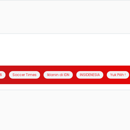
6
Soccer Times
Iklanin di IDN
INSIDENESIA
Yuk Pilih !