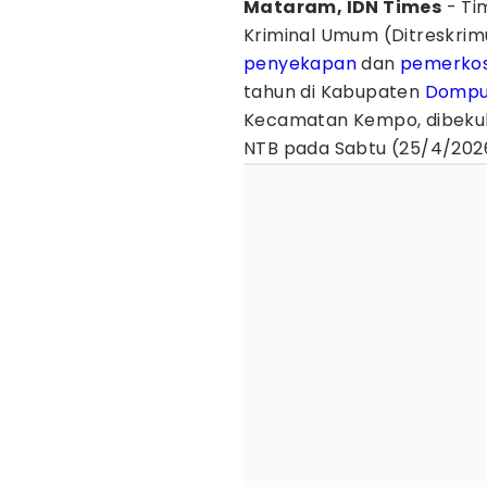
Mataram, IDN Times
- Ti
Kriminal Umum (Ditreskri
penyekapan
dan
pemerko
tahun di Kabupaten
Domp
Kecamatan Kempo, dibekuk
NTB pada Sabtu (25/4/202