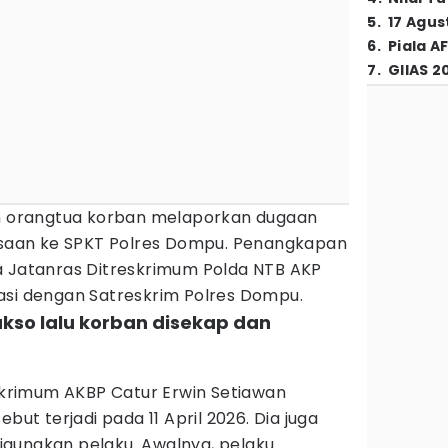
5
.
17 Agus
6
.
Piala A
7
.
GIIAS 2
ah orangtua korban melaporkan dugaan
aan ke SPKT Polres Dompu. Penangkapan
a Jatanras Ditreskrimum Polda NTB AKP
asi dengan Satreskrim Polres Dompu.
kso lalu korban disekap dan
eskrimum AKBP Catur Erwin Setiawan
but terjadi pada 11 April 2026. Dia juga
gunakan pelaku. Awalnya, pelaku