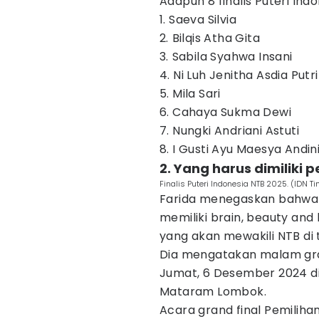
Adapun 8 finalis Puteri Ind
1. Saeva Silvia
2. ⁠Bilqis Atha Gita
3. ⁠Sabila Syahwa Insani
4. Ni Luh Jenitha Asdia Putri
5. Mila Sari
6. Cahaya Sukma Dewi
7. Nungki Andriani Astuti
8. I Gusti Ayu Maesya Andin
2. Yang harus dimiliki 
Finalis Puteri Indonesia NTB 2025. (ID
Farida menegaskan bahwa p
memiliki brain, beauty and
yang akan mewakili NTB di t
Dia mengatakan malam gra
Jumat, 6 Desember 2024 di
Mataram Lombok.
Acara grand final Pemiliha