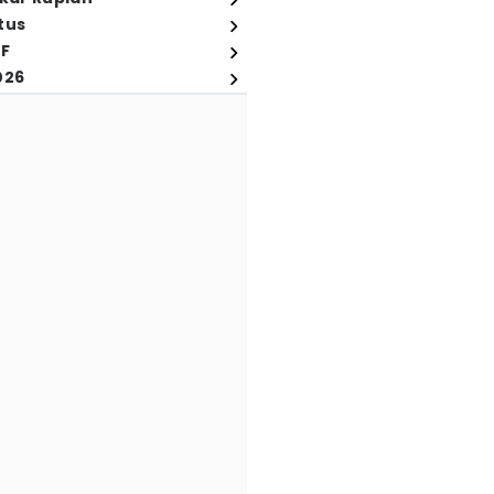
tus
FF
026