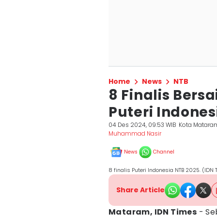
Home
News
NTB
8 Finalis Bers
Puteri Indones
04 Des 2024, 09:53 WIB
Kota Matara
Muhammad Nasir
News
Channel
8 finalis Puteri Indonesia NTB 2025. (I
Share Article
Mataram, IDN Times
- Se