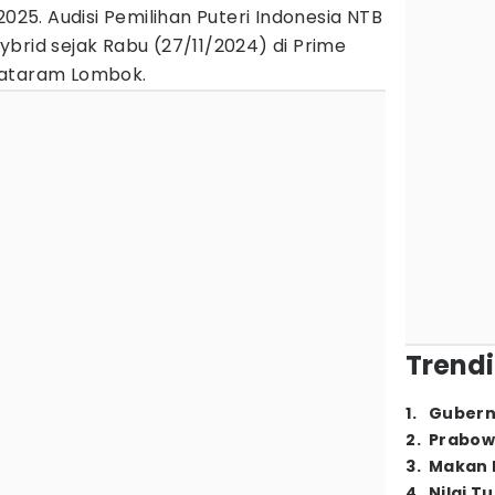
025. Audisi Pemilihan Puteri Indonesia NTB
brid sejak Rabu (27/11/2024) di Prime
Mataram Lombok.
Trendi
1
.
Gubern
2
.
Prabow
3
.
Makan B
4
.
Nilai T