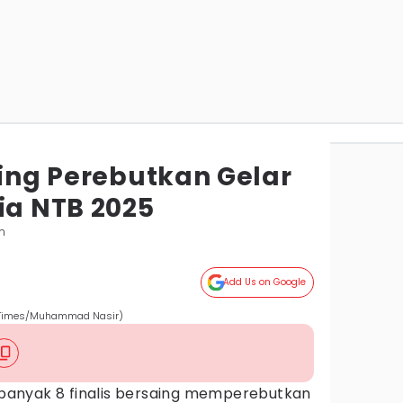
aing Perebutkan Gelar
ia NTB 2025
m
Add Us on Google
DN Times/Muhammad Nasir)
banyak 8 finalis bersaing memperebutkan