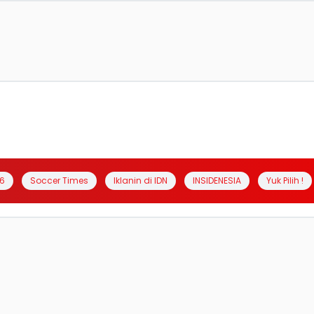
6
Soccer Times
Iklanin di IDN
INSIDENESIA
Yuk Pilih !