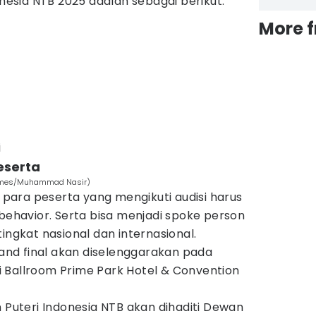
onesia NTB 2025 adalah sebagai berikut:
More 
i
peserta
N Times/Muhammad Nasir)
ara peserta yang mengikuti audisi harus
 behavior. Serta bisa menjadi spoke person
ingkat nasional dan internasional.
nd final akan diselenggarakan pada
 Ballroom Prime Park Hotel & Convention
n Puteri Indonesia NTB akan dihaditi Dewan