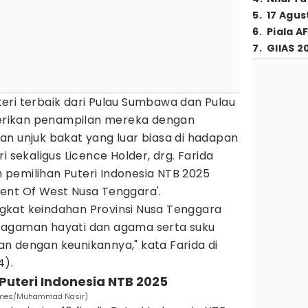
5
.
17 Agus
6
.
Piala A
7
.
GIIAS 2
Puteri terbaik dari Pulau Sumbawa dan Pulau
rikan penampilan mereka dengan
an unjuk bakat yang luar biasa di hadapan
i sekaligus Licence Holder, drg. Farida
an pemilihan Puteri Indonesia NTB 2025
ent Of West Nusa Tenggara'.
kat keindahan Provinsi Nusa Tenggara
ragaman hayati dan agama serta suku
n dengan keunikannya," kata Farida di
4).
s Puteri Indonesia NTB 2025
N Times/Muhammad Nasir)