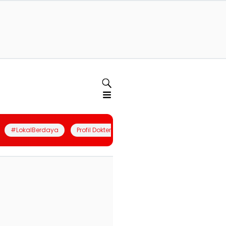
#LokalBerdaya
Profil Dokter
Quiz
Join Community