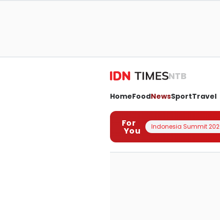
NTB
Home
Food
News
Sport
Travel
For
Indonesia Summit 202
You