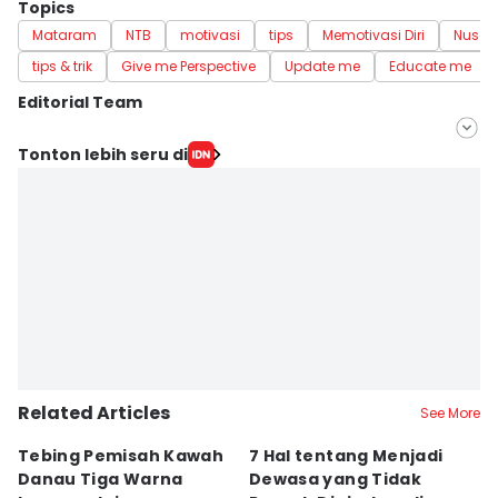
Topics
Mataram
NTB
motivasi
tips
Memotivasi Diri
Nusa 
tips & trik
Give me Perspective
Update me
Educate me
Editorial Team
Editor
Tonton lebih seru di
Linggauni -
Editor
Sri Gunawan Wibisono
Related Articles
See More
Tebing Pemisah Kawah
7 Hal tentang Menjadi
5
Danau Tiga Warna
Dewasa yang Tidak
M