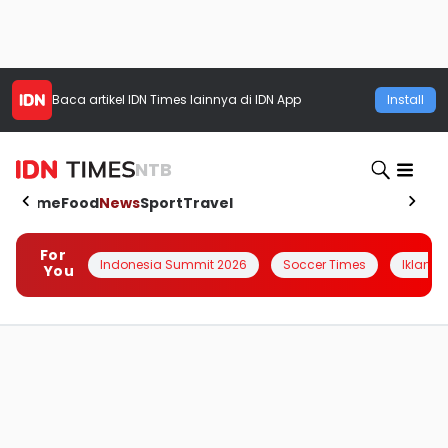
Baca artikel
IDN Times
lainnya di IDN App
Install
NTB
Home
Food
News
Sport
Travel
For
Indonesia Summit 2026
Soccer Times
Iklanin 
You