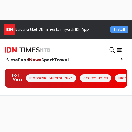
Baca artikel
IDN Times
lainnya di IDN App
Install
NTB
Home
Food
News
Sport
Travel
For
Indonesia Summit 2026
Soccer Times
Iklanin 
You