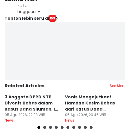
Editor
Linggauni -
Tonton lebih seru di
Related Articles
See More
3 Anggota DPRD NTB
Vonis Mengejutkan!
A
Divonis Bebas dalam
Hamdan Kasim Bebas
di
Kasus Dana Siluman, Ini
dari Kasus Dana
D
Respons JPU
05 Agu 2026, 22:03 WIB
Siluman DPRD NTB
05 Agu 2026, 20:46 WIB
K
05
News
News
Ne