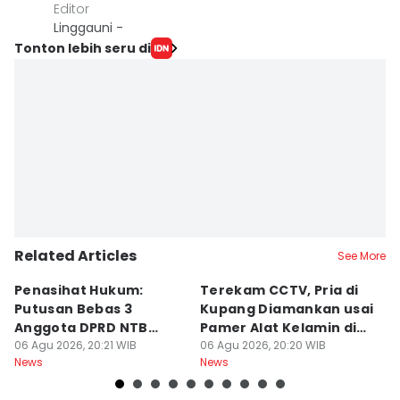
Editor
Linggauni -
Tonton lebih seru di
Related Articles
See More
Penasihat Hukum:
Terekam CCTV, Pria di
K
Putusan Bebas 3
Kupang Diamankan usai
B
Anggota DPRD NTB
Pamer Alat Kelamin di
A
Bersifat Final
06 Agu 2026, 20:21 WIB
Kios
06 Agu 2026, 20:20 WIB
06
News
News
Ne