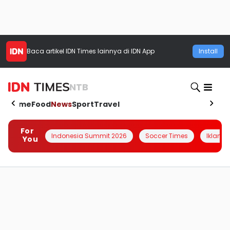
Baca artikel
IDN Times
lainnya di IDN App
Install
NTB
Home
Food
News
Sport
Travel
For
Indonesia Summit 2026
Soccer Times
Iklanin 
You