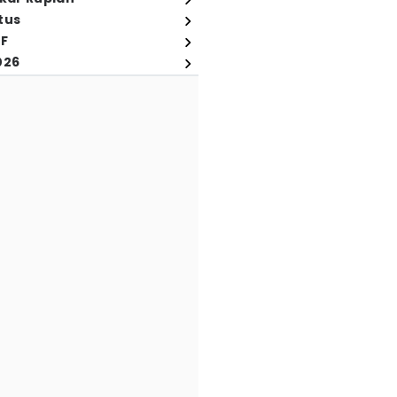
tus
FF
026