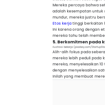
Mereka percaya bahwa seti
adalah kesempatan untuk m
mundur, mereka justru be
Etos kerja
tinggi berkaitan
Ini karena orang dengan et
mereka tahu telah memberi
5. Berkomitmen pada ku
ilustrasi bekerja (pixabay.com/StartupSt
Alih-alih fokus pada seber
mereka lebih peduli pada ku
mereka, menyelesaikan 10 t
dengan menyelesaikan satu
Inilah yang membuat merek