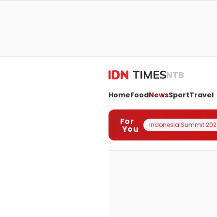
NTB
Home
Food
News
Sport
Travel
For
Indonesia Summit 202
You