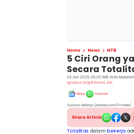
Home
News
NTB
5 Ciri Orang y
Secara Totalit
03 Jan 2025, 05:00 WIB
Kota Matara
Ignatius Drajat Krisna Jati
News
Channel
ilustrasi bekerja (pixabay.com/Firmbee)
Share Article
Totalitas
dalam
bekerja
ada