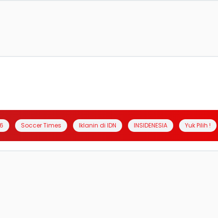
6
Soccer Times
Iklanin di IDN
INSIDENESIA
Yuk Pilih !