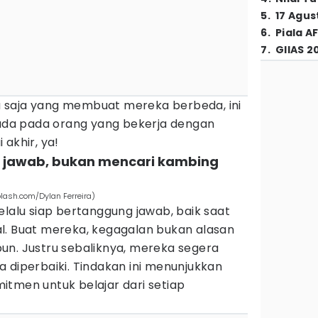
5
.
17 Agus
6
.
Piala A
7
.
GIIAS 2
 saja yang membuat mereka berbeda, ini
a ada pada orang yang bekerja dengan
akhir, ya!
 jawab, bukan mencari kambing
lash.com/Dylan Ferreira)
elalu siap bertanggung jawab, baik saat
l. Buat mereka, kegagalan bukan alasan
un. Justru sebaliknya, mereka segera
 diperbaiki. Tindakan ini menunjukkan
itmen untuk belajar dari setiap