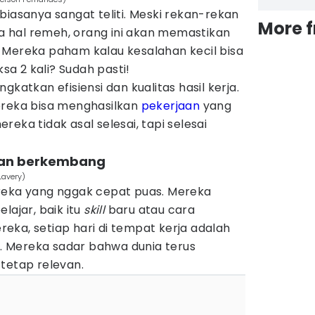
biasanya sangat teliti. Meski rekan-rekan
More 
 hal remeh, orang ini akan memastikan
 Mereka paham kalau kesalahan kecil bisa
a 2 kali? Sudah pasti!
gkatkan efisiensi dan kualitas hasil kerja.
ereka bisa menghasilkan
pekerjaan
yang
eka tidak asal selesai, tapi selesai
r dan berkembang
Lavery)
reka yang nggak cepat puas. Mereka
lajar, baik itu
skill
baru atau cara
eka, setiap hari di tempat kerja adalah
 Mereka sadar bahwa dunia terus
tetap relevan.