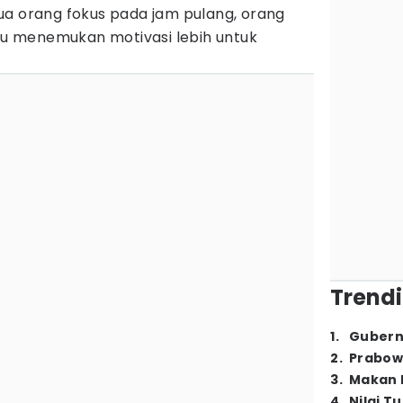
ua orang fokus pada jam pulang, orang
alu menemukan motivasi lebih untuk
Trendi
1
.
Gubern
2
.
Prabow
3
.
Makan B
4
.
Nilai T