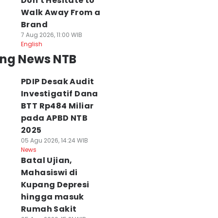
Don't Hesitate to
Walk Away From a
Brand
7 Aug 2026, 11:00 WIB
English
ing News NTB
PDIP Desak Audit
Investigatif Dana
BTT Rp484 Miliar
pada APBD NTB
2025
05 Agu 2026, 14:24 WIB
News
Batal Ujian,
Mahasiswi di
Kupang Depresi
hingga masuk
Rumah Sakit