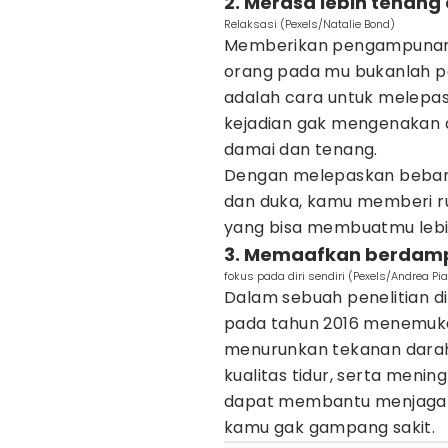
2. Merasa lebih tenan
Relaksasi (Pexels/Natalie Bond)
Memberikan pengampunan 
orang pada mu bukanlah p
adalah cara untuk melepas
kejadian gak mengenakan
damai dan tenang.
Dengan melepaskan beban e
dan duka, kamu memberi ru
yang bisa membuatmu lebi
3. Memaafkan berdampak
fokus pada diri sendiri (Pexels/Andrea Pi
Dalam sebuah penelitian d
pada tahun 2016 menemuk
menurunkan tekanan dara
kualitas tidur, serta meni
dapat membantu menjaga 
kamu gak gampang sakit.