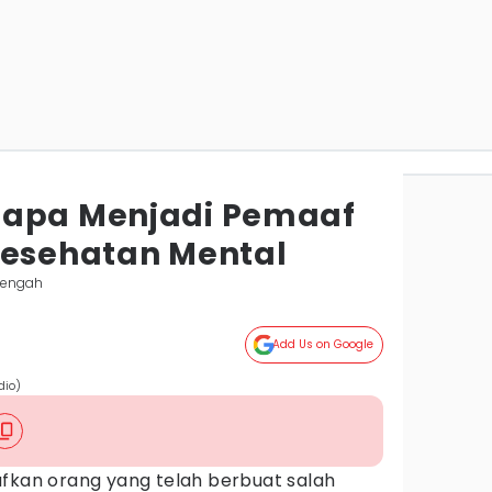
gapa Menjadi Pemaaf
Kesehatan Mental
Tengah
Add Us on Google
dio)
afkan orang yang telah berbuat salah