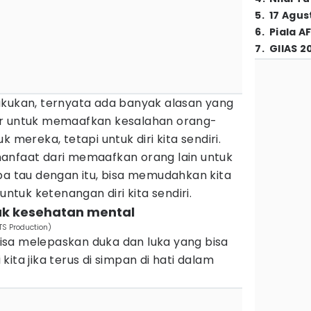
5
.
17 Agus
6
.
Piala A
7
.
GIIAS 2
akukan, ternyata ada banyak alasan yang
ar untuk memaafkan kesalahan orang-
k mereka, tetapi untuk diri kita sendiri.
anfaat dari memaafkan orang lain untuk
apa tau dengan itu, bisa memudahkan kita
tuk ketenangan diri kita sendiri.
uk kesehatan mental
S Production)
sa melepaskan duka dan luka yang bisa
ita jika terus di simpan di hati dalam