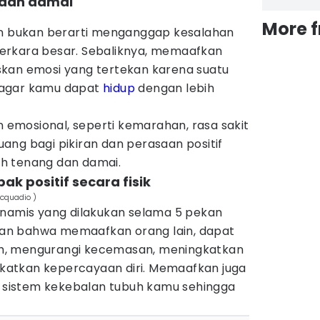
g dan damai
More 
bukan berarti menganggap kesalahan
erkara besar. Sebaliknya, memaafkan
kan emosi yang tertekan karena suatu
 agar kamu dapat
hidup
dengan lebih
mosional, seperti kemarahan, rasa sakit
ang bagi pikiran dan perasaan positif
h tenang dan damai.
 positif secara fisik
acquadio )
inamis yang dilakukan selama 5 pekan
an bahwa memaafkan orang lain, dapat
h, mengurangi kecemasan, meningkatkan
ngkatkan kepercayaan diri. Memaafkan juga
sistem kekebalan tubuh kamu sehingga