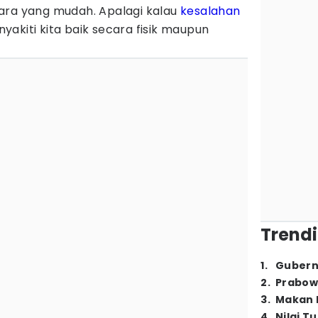
ara yang mudah. Apalagi kalau
kesalahan
akiti kita baik secara fisik maupun
Trendi
1
.
Gubern
2
.
Prabow
3
.
Makan B
4
.
Nilai T