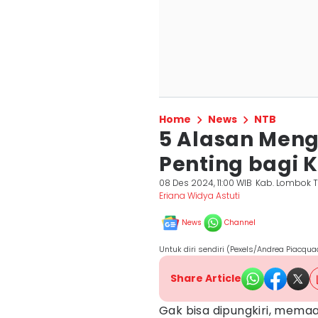
Home
News
NTB
5 Alasan Men
Penting bagi 
08 Des 2024, 11:00 WIB
Kab. Lombok 
Eriana Widya Astuti
News
Channel
Untuk diri sendiri (Pexels/Andrea Piacqua
Share Article
Gak bisa dipungkiri, mema