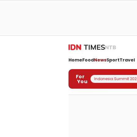
NTB
Home
Food
News
Sport
Travel
For
Indonesia Summit 202
You