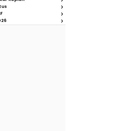
tus
FF
026