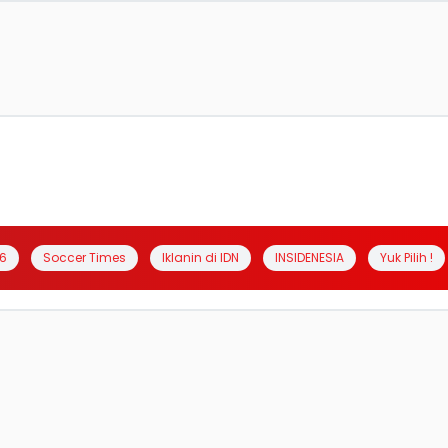
6
Soccer Times
Iklanin di IDN
INSIDENESIA
Yuk Pilih !