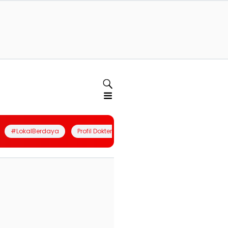
#LokalBerdaya
Profil Dokter
Quiz
Join Community